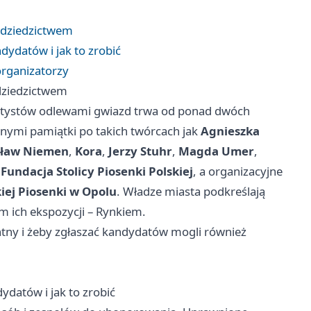
d dziedzictwem
ndydatów i jak to zrobić
organizatorzy
 dziedzictwem
 artystów odlewami gwiazd trwa od ponad dwóch
nymi pamiątki po takich twórcach jak
Agnieszka
sław Niemen
,
Kora
,
Jerzy Stuhr
,
Magda Umer
,
t
Fundacja Stolicy Piosenki Polskiej
, a organizacyjne
ej Piosenki w Opolu
. Władze miasta podkreślają
m ich ekspozycji – Rynkiem.
tny i żeby zgłaszać kandydatów mogli również
ydatów i jak to zrobić