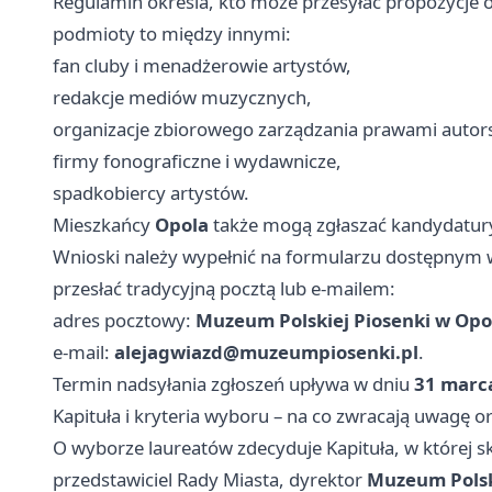
Regulamin określa, kto może przesyłać propozycje
podmioty to między innymi:
fan cluby i menadżerowie artystów,
redakcje mediów muzycznych,
organizacje zbiorowego zarządzania prawami autor
firmy fonograficzne i wydawnicze,
spadkobiercy artystów.
Mieszkańcy
Opola
także mogą zgłaszać kandydatur
Wnioski należy wypełnić na formularzu dostępnym
przesłać tradycyjną pocztą lub e‑mailem:
adres pocztowy:
Muzeum Polskiej Piosenki w Opol
e‑mail:
alejagwiazd@muzeumpiosenki.pl
.
Termin nadsyłania zgłoszeń upływa w dniu
31 marc
Kapituła i kryteria wyboru – na co zwracają uwagę o
O wyborze laureatów zdecyduje Kapituła, w której 
przedstawiciel Rady Miasta, dyrektor
Muzeum Polsk