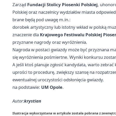
Zarząd
Fundacji Stolicy Piosenki Polskiej
, uhonoro
Polskiej oraz naczelnicy wydziałów miasta odpowied
brane będą pod uwagę m.in.:
dorobek artystyczny lub istotny wkład w polską m
znaczenie dla
Krajowego Festiwalu Polskiej Piose
przyznane nagrody oraz wyróżnienia.
Nagroda w postaci gwiazdy może być przyznana m
się wyróżnienia pośmiertne. Wyniki konkursu zosta
A jeśli ktoś planuje zgłosić kandydata, warto zebra
uprości to procedurę, zwiększy szansę na rozpatrze
ewentualnej uroczystości odsłonięcia gwiazdy.
na podstawie:
UM Opole
.
Autor:
krystian
Ilustracja wykorzystana w artykule została pobrana z zewnęt