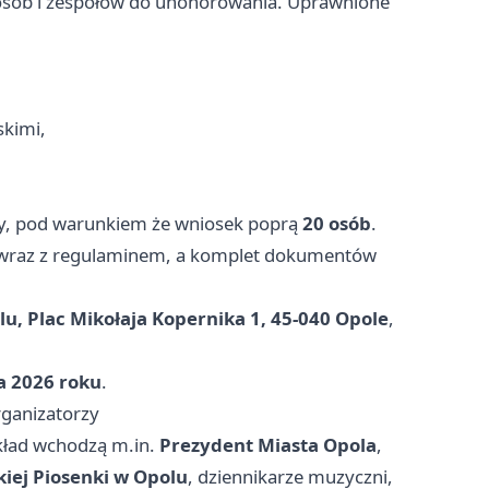
 osób i zespołów do uhonorowania. Uprawnione
skimi,
y, pod warunkiem że wniosek poprą
20 osób
.
 wraz z regulaminem, a komplet dokumentów
u, Plac Mikołaja Kopernika 1, 45-040 Opole
,
a 2026 roku
.
rganizatorzy
skład wchodzą m.in.
Prezydent Miasta Opola
,
iej Piosenki w Opolu
, dziennikarze muzyczni,