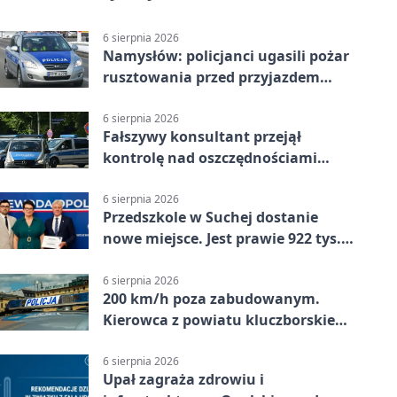
6 sierpnia 2026
Namysłów: policjanci ugasili pożar
rusztowania przed przyjazdem
strażaków
6 sierpnia 2026
Fałszywy konsultant przejął
kontrolę nad oszczędnościami
mieszkanki Krapkowic
6 sierpnia 2026
Przedszkole w Suchej dostanie
nowe miejsce. Jest prawie 922 tys.
zł wsparcia
6 sierpnia 2026
200 km/h poza zabudowanym.
Kierowca z powiatu kluczborskiego
stracił uprawnienia
6 sierpnia 2026
Upał zagraża zdrowiu i