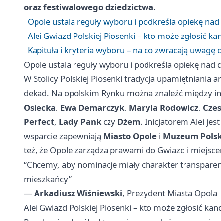
oraz festiwalowego dziedzictwa.
Opole ustala reguły wyboru i podkreśla opiekę na
Alei Gwiazd Polskiej Piosenki – kto może zgłosić ka
Kapituła i kryteria wyboru – na co zwracają uwagę 
Opole ustala reguły wyboru i podkreśla opiekę nad
W Stolicy Polskiej Piosenki tradycja upamiętniania
dekad. Na opolskim Rynku można znaleźć między in
Osiecka
,
Ewa Demarczyk
,
Maryla Rodowicz
,
Cze
Perfect
,
Lady Pank
czy
Dżem
. Inicjatorem Alei jes
wsparcie zapewniają
Miasto Opole
i
Muzeum Polski
też, że Opole zarządza prawami do Gwiazd i miejsce
“Chcemy, aby nominacje miały charakter transparen
mieszkańcy”
—
Arkadiusz Wiśniewski
, Prezydent Miasta Opola
Alei Gwiazd Polskiej Piosenki – kto może zgłosić kand