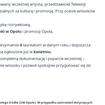
wany wcześniej artysta, przedstawiciel Telewizji
zialnych za kulturę i promocję. Przy ocenie wniosków
uzykę rozrywkową,
nki w Opolu
i promocji Opola,
aksymalnie
4
laureatom w danym roku i dopuszcza
ną ogłoszone już w
kwietniu
.
ć kompletną dokumentację i poparcie wcześniej –
nie wniosku i pozwoli spokojnie przygotować się do
rznego źródła (UM Opole). W przypadku zastrzeżeń dotyczących