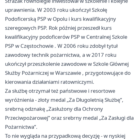
Strażak równolegle inwestował w szkolenie i kolejne
uprawnienia. W 2003 roku ukończył Szkołę
Podoficerską PSP w Opolu i kurs kwalifikacyjny
szeregowych PSP. Rok później przeszedł kurs
kwalifikacyjny podoficerów PSP w Centralnej Szkole
PSP w
Częstochowie
. W 2006 roku zdobył tytuł
zawodowy technik pożarnictwa, a w 2017 roku
ukończył przeszkolenie zawodowe w Szkole Głównej
Służby Pożarniczej w
Warszawie
, przygotowujące do
kierowania działaniami ratowniczymi.
Za służbę otrzymał też państwowe i resortowe
wyróżnienia - złoty medal „Za Długoletnią Służbę”,
srebrną odznakę „Zasłużony dla Ochrony
Przeciwpożarowej” oraz srebrny medal „Za Zasługi dla
Pożarnictwa”.
To nie wygląda na przypadkową decyzję - w nyskiej