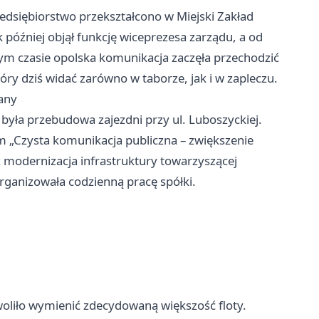
edsiębiorstwo przekształcono w Miejski Zakład
 później objął funkcję wiceprezesa zarządu, a od
tym czasie opolska komunikacja zaczęła przechodzić
óry dziś widać zarówno w taborze, jak i w zapleczu.
any
yła przebudowa zajezdni przy ul. Luboszyckiej.
m „Czysta komunikacja publiczna – zwiększenie
 modernizacja infrastruktury towarzyszącej
organizowała codzienną pracę spółki.
woliło wymienić zdecydowaną większość floty.