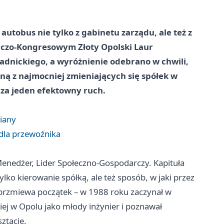
utobus nie tylko z gabinetu zarządu, ale też z
iczo-Kongresowym Złoty Opolski Laur
tadnickiego, a wyróżnienie odebrano w chwili,
ną z najmocniej zmieniających się spółek w
e za jeden efektowny ruch.
iany
 dla przewoźnika
Menedżer, Lider Społeczno-Gospodarczy. Kapituła
lko kierowanie spółką, ale też sposób, w jaki przez
ybrzmiewa początek – w 1988 roku zaczynał w
ej w Opolu jako młody inżynier i poznawał
ztacie.