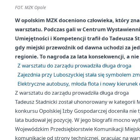
FOT. MZK Opole
W opolskim MZK doceniono człowieka, który zna a
warsztatu. Podczas gali w Centrum Wystawienn
Umiejętności i Kompetencji trafił do Tadeusza S
gdy miejski przewoźnik od dawna uchodzi za jed
regionie. To nagroda za lata konsekwencji, a ni
Z warsztatu do zarządu prowadziła długa droga
Zajezdnia przy Luboszyckiej stała się symbolem zm
Elektryczne autobusy, młoda flota i nowy kierunek
Z warsztatu do zarządu prowadziła długa droga
Tadeusz Stadnicki został uhonorowany w kategorii 
konkursu Opolskiej Izby Gospodarczej doceniła nie ty
lata budował jej pozycję. W jego biografii mocno w
Wojewódzkim Przedsiębiorstwie Komunikacji Miejski
komunikację od strony technicznej, pracując na wars