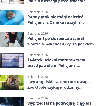
Policja ostrzega przed tragedią
5 sierpnia 2026
Ranny ptak nie mógł odlecieć.
Policjanci z Ozimka ruszyli z
pomocą
5 sierpnia 2026
Policjant po służbie zatrzymał
złodzieja. Alkohol ukrył za paskiem
5 sierpnia 2026
14-latek uciekał motorowerem
przed patrolem. Policjanci
zatrzymali go na ściernisku
5 sierpnia 2026
Lwy angolskie w centrum uwagi.
Zoo Opole szykuje rodzinny
weekend
5 sierpnia 2026
Wyprzedzał na podwójnej ciągłej i