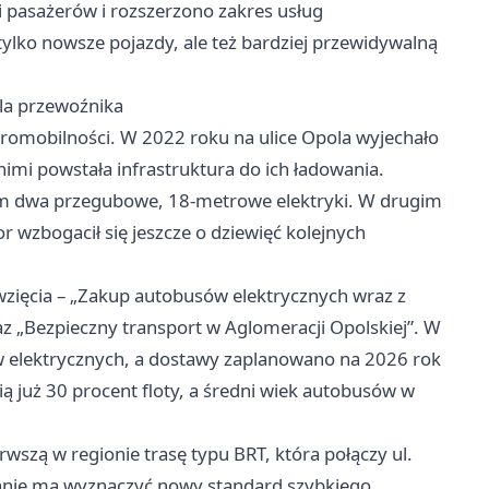
 pasażerów i rozszerzono zakres usług
ylko nowsze pojazdy, ale też bardziej przewidywalną
dla przewoźnika
ktromobilności. W 2022 roku na ulice Opola wyjechało
imi powstała infrastruktura do ich ładowania.
ym dwa przegubowe, 18-metrowe elektryki. W drugim
or wzbogacił się jeszcze o dziewięć kolejnych
wzięcia – „Zakup autobusów elektrycznych wraz z
raz „Bezpieczny transport w Aglomeracji Opolskiej”. W
w elektrycznych, a dostawy zaplanowano na 2026 rok
ą już 30 procent floty, a średni wiek autobusów w
wszą w regionie trasę typu BRT, która połączy ul.
zanie ma wyznaczyć nowy standard szybkiego