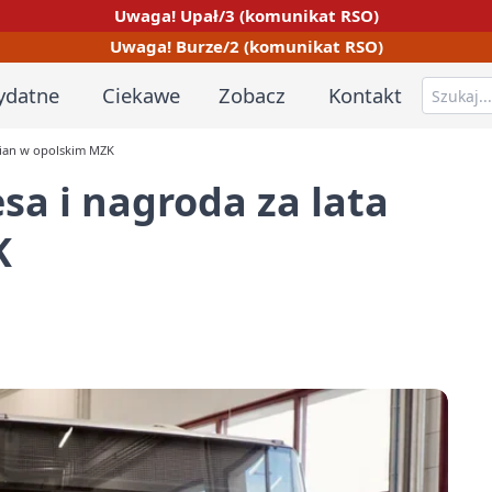
Uwaga! Upał/3 (komunikat RSO)
Uwaga! Burze/2 (komunikat RSO)
ydatne
Ciekawe
Zobacz
Kontakt
mian w opolskim MZK
sa i nagroda za lata
K