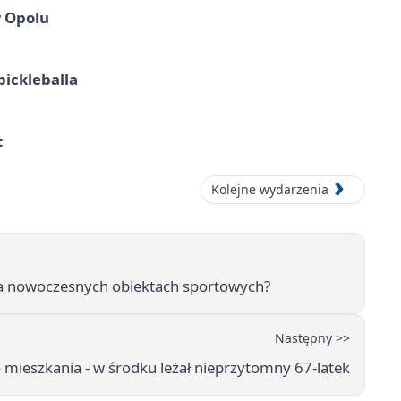
w Opolu
pickleballa
t
Kolejne wydarzenia
 na nowoczesnych obiektach sportowych?
Następny >>
o mieszkania - w środku leżał nieprzytomny 67-latek