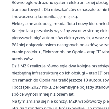
Równolegle wdrożono system elektronicznej obsługi
transportowych. Dla mieszkańców oznaczało to nie t
i nowoczesną komunikację miejską.
Elektryczne autobusy, młoda flota i nowy kierunek 
Kolejne lata przyniosły wyraźny zwrot w stronę ele
pierwszych pięć autobusów elektrycznych, a wraz z n
Później dołączyło osiem następnych pojazdów, w t
etapie projektu „Elektromobilne Opole – etap II” tab
autobusów.
Dziś MZK realizuje równolegle dwa kolejne przedsię
niezbędną infrastrukturą do ich obsługi – etap II” o
ich ramach do Opola ma trafić jeszcze 13 autobusó
i początek 2027 roku. Zeroemisyjne pojazdy stanowi
spółce wynosi mniej niż osiem lat.
Na tym zmiana się nie kończy. MZK współtworzy pier
Struga z rondem przy ul. Prószkowskiej. To rozwią