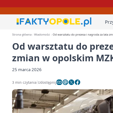
Prz
Strona główna
Wiadomości
Od warsztatu do prezesa i nagroda za lata z
Od warsztatu do preze
zmian w opolskim MZ
25 marca 2026
3 min czytania
Udostępnij