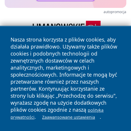
autopromocja
Nasza strona korzysta z plików cookies, aby
działała prawidłowo. Używamy także plików
cookies i podobnych technologii od
zewnętrznych dostawców w celach
analitycznych, marketingowych i
społecznościowych. Informacje te mogą być
przetwarzane również przez naszych
Copyright © 2026 faktyopole.pl Wszystkie prawa zastrzeżone.
partnerów. Kontynuując korzystanie ze
strony lub klikając „Przechodzę do serwisu",
wyrażasz zgodę na użycie dodatkowych
Polityka
Polityka
News
Autorzy
plików cookies zgodnie z naszą
Prywatności
Cookies
polityką
.
.
prywatności
Zaawansowane ustawienia