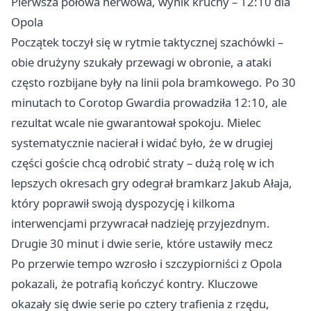
Pierwsza połowa nerwowa, wynik kruchy – 12:10 dla
Opola
Początek toczył się w rytmie taktycznej szachówki –
obie drużyny szukały przewagi w obronie, a ataki
często rozbijane były na linii pola bramkowego. Po 30
minutach to Corotop Gwardia prowadziła 12:10, ale
rezultat wcale nie gwarantował spokoju. Mielec
systematycznie nacierał i widać było, że w drugiej
części goście chcą odrobić straty – dużą rolę w ich
lepszych okresach gry odegrał bramkarz Jakub Ałaja,
który poprawił swoją dyspozycję i kilkoma
interwencjami przywracał nadzieję przyjezdnym.
Drugie 30 minut i dwie serie, które ustawiły mecz
Po przerwie tempo wzrosło i szczypiorniści z Opola
pokazali, że potrafią kończyć kontry. Kluczowe
okazały się dwie serie po cztery trafienia z rzędu,