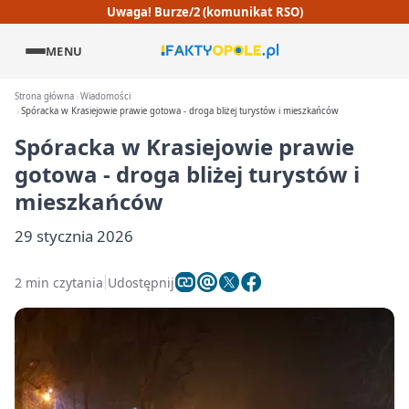
Uwaga! Burze/2 (komunikat RSO)
MENU
Strona główna
Wiadomości
Spóracka w Krasiejowie prawie gotowa - droga bliżej turystów i mieszkańców
Spóracka w Krasiejowie prawie
gotowa - droga bliżej turystów i
mieszkańców
29 stycznia 2026
2 min czytania
Udostępnij