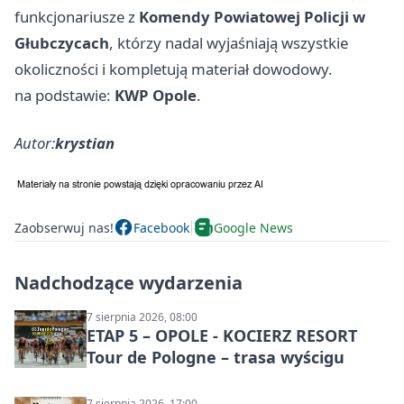
funkcjonariusze z
Komendy Powiatowej Policji w
Głubczycach
, którzy nadal wyjaśniają wszystkie
okoliczności i kompletują materiał dowodowy.
na podstawie:
KWP Opole
.
Autor:
krystian
Zaobserwuj nas!
Facebook
Google News
Nadchodzące wydarzenia
7 sierpnia 2026, 08:00
ETAP 5 – OPOLE - KOCIERZ RESORT
Tour de Pologne – trasa wyścigu
7 sierpnia 2026, 17:00