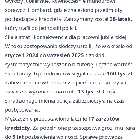
wyroby jubilerskie. Równocześnie mundurowi
sprawdzili lombard, gdzie znaleziono przedmioty
pochodzące z kradzieży. Zatrzymany został
38-latek
,
który trafił do jednostki policji.
Skala strat i konsekwencje dla pracowni jubilerskiej
W toku postępowania śledczy ustalili, że w okresie od
styczeń 2024
do
wrzesień 2025
z zakładu
systematycznie wynoszono biżuterię. Łączna wartość
skradzionych przedmiotów sięgała prawie
160 tys. zł
.
Zabezpieczone w lombardzie pierścionki, kolczyki i
zawieszki wyceniono na około
13 tys. zł
. Część
skradzionego mienia policja zabezpieczyła na czas
postępowania.
Mężczyźnie przedstawiono łącznie
17 zarzutów
kradzieży
. Za popełnione przestępstwa grozi mu kara
do
5 lat
pozbawienia wolności. Sprawę prowadzą