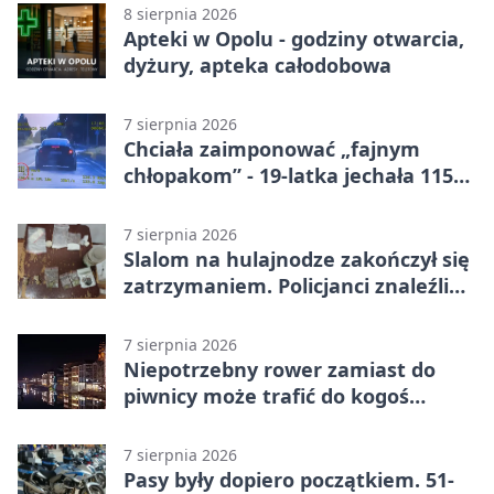
ligi
8 sierpnia 2026
Apteki w Opolu - godziny otwarcia,
dyżury, apteka całodobowa
7 sierpnia 2026
Chciała zaimponować „fajnym
chłopakom” - 19-latka jechała 115
km/h
7 sierpnia 2026
Slalom na hulajnodze zakończył się
zatrzymaniem. Policjanci znaleźli
narkotyki
7 sierpnia 2026
Niepotrzebny rower zamiast do
piwnicy może trafić do kogoś
innego
7 sierpnia 2026
Pasy były dopiero początkiem. 51-