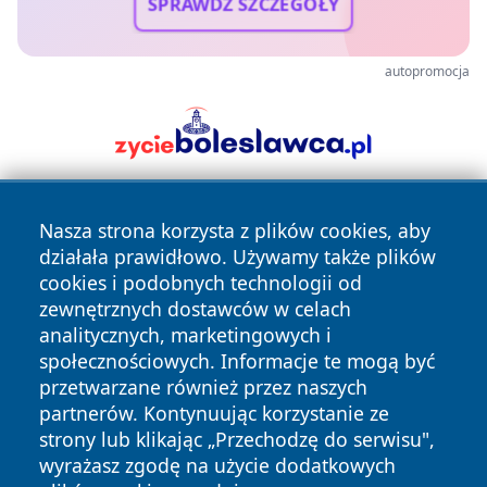
SPRAWDŹ SZCZEGÓŁY
autopromocja
Nasza strona korzysta z plików cookies, aby
działała prawidłowo. Używamy także plików
cookies i podobnych technologii od
zewnętrznych dostawców w celach
analitycznych, marketingowych i
Copyright © 2026 faktyopole.pl Wszystkie prawa zastrzeżone.
społecznościowych. Informacje te mogą być
przetwarzane również przez naszych
partnerów. Kontynuując korzystanie ze
Polityka
Polityka
News
Autorzy
strony lub klikając „Przechodzę do serwisu",
Prywatności
Cookies
wyrażasz zgodę na użycie dodatkowych