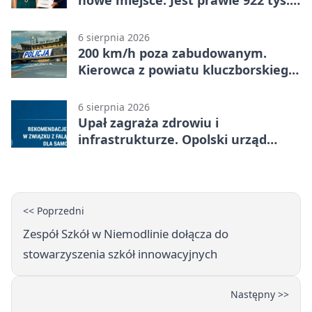
nowe miejsce. Jest prawie 922 tys.
zł wsparcia
6 sierpnia 2026
200 km/h poza zabudowanym.
Kierowca z powiatu kluczborskiego
stracił uprawnienia
6 sierpnia 2026
Upał zagraża zdrowiu i
infrastrukturze. Opolski urząd
wydał zalecenia
<< Poprzedni
Zespół Szkół w Niemodlinie dołącza do
stowarzyszenia szkół innowacyjnych
Następny >>