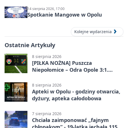
14 sierpnia 2026, 17:00
Spotkanie Mangowe w Opolu
Kolejne wydarzenia
Ostatnie Artykuły
8 sierpnia 2026
[PIŁKA NOŻNA] Puszcza
Niepołomice – Odra Opole 3:1.
Porażka gości w 3. kolejce Betclic 1.
ligi
8 sierpnia 2026
Apteki w Opolu - godziny otwarcia,
dyżury, apteka całodobowa
7 sierpnia 2026
Chciała zaimponować „fajnym
chłopakom” - 19-latka jechała 115