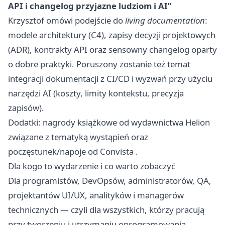
API i changelog przyjazne ludziom i AI”
Krzysztof omówi podejście do
living documentation
:
modele architektury (C4), zapisy decyzji projektowych
(ADR), kontrakty API oraz sensowny changelog oparty
o dobre praktyki. Poruszony zostanie też temat
integracji dokumentacji z CI/CD i wyzwań przy użyciu
narzędzi AI (koszty, limity kontekstu, precyzja
zapisów).
Dodatki: nagrody książkowe od wydawnictwa Helion
związane z tematyką wystąpień oraz
poczęstunek/napoje od Convista .
Dla kogo to wydarzenie i co warto zobaczyć
Dla programistów, DevOpsów, administratorów, QA,
projektantów UI/UX, analityków i managerów
technicznych — czyli dla wszystkich, którzy pracują
przy tworzeniu i utrzymaniu oprogramowania.