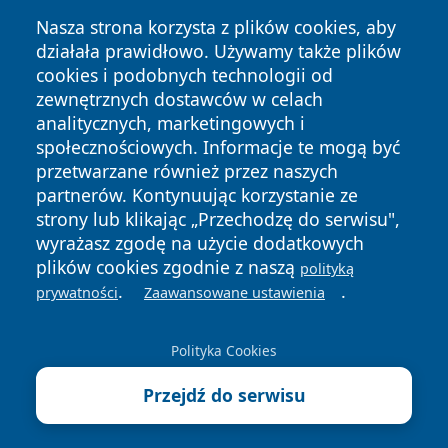
Nasza strona korzysta z plików cookies, aby
działała prawidłowo. Używamy także plików
cookies i podobnych technologii od
zewnętrznych dostawców w celach
analitycznych, marketingowych i
społecznościowych. Informacje te mogą być
przetwarzane również przez naszych
Copyright © 2026 faktyopole.pl Wszystkie prawa zastrzeżone.
partnerów. Kontynuując korzystanie ze
strony lub klikając „Przechodzę do serwisu",
wyrażasz zgodę na użycie dodatkowych
Polityka
Polityka
News
Autorzy
plików cookies zgodnie z naszą
polityką
Prywatności
Cookies
.
.
prywatności
Zaawansowane ustawienia
Polityka Cookies
Przejdź do serwisu