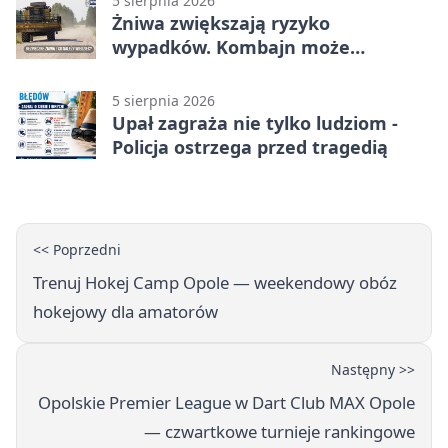
5 sierpnia 2026
Żniwa zwiększają ryzyko
wypadków. Kombajn może
zaskoczyć na drodze
5 sierpnia 2026
Upał zagraża nie tylko ludziom -
Policja ostrzega przed tragedią
<< Poprzedni
Trenuj Hokej Camp Opole — weekendowy obóz
hokejowy dla amatorów
Następny >>
Opolskie Premier League w Dart Club MAX Opole
— czwartkowe turnieje rankingowe