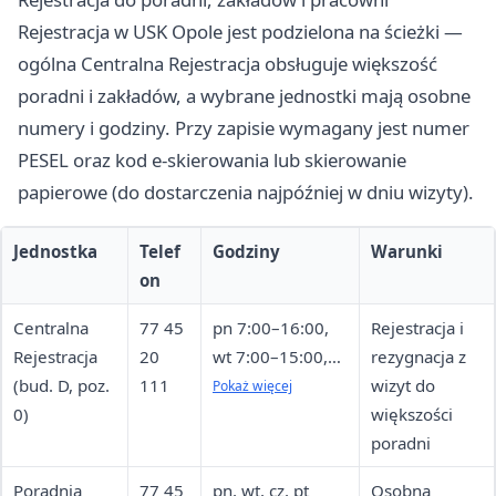
Rejestracja w USK Opole jest podzielona na ścieżki —
ogólna Centralna Rejestracja obsługuje większość
poradni i zakładów, a wybrane jednostki mają osobne
numery i godziny. Przy zapisie wymagany jest numer
PESEL oraz kod e-skierowania lub skierowanie
papierowe (do dostarczenia najpóźniej w dniu wizyty).
Jednostka
Telef
Godziny
Warunki
on
Centralna
77 45
pn 7:00–16:00,
Rejestracja i
Rejestracja
20
wt 7:00–15:00,
rezygnacja z
(bud. D, poz.
111
śr–cz 7:00–19:00,
wizyt do
Pokaż więcej
0)
pt 7:00–15:00
większości
poradni
Poradnia
77 45
pn, wt, cz, pt
Osobna