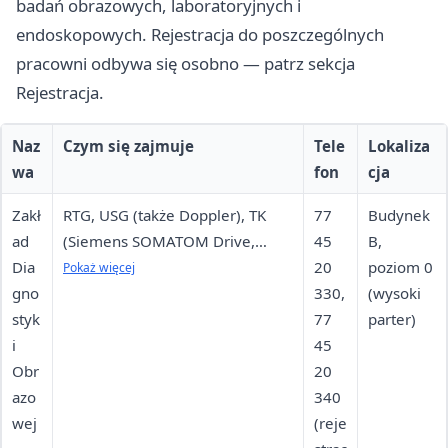
badań obrazowych, laboratoryjnych i
endoskopowych. Rejestracja do poszczególnych
pracowni odbywa się osobno — patrz sekcja
Rejestracja.
Naz
Czym się zajmuje
Tele
Lokaliza
wa
fon
cja
Zakł
RTG, USG (także Doppler), TK
77
Budynek
ad
(Siemens SOMATOM Drive,
45
B,
Dia
SOMATOM go.Up), MR (Siemens
20
poziom 0
Pokaż więcej
gno
Sola 1,5 T), angiografia cyfrowa
330,
(wysoki
styk
DSA (Philips Azurion 7), zabiegi
77
parter)
i
naczyniowe (PTA, embolizacja,
45
Obr
stent-grafty)
20
azo
340
wej
(reje