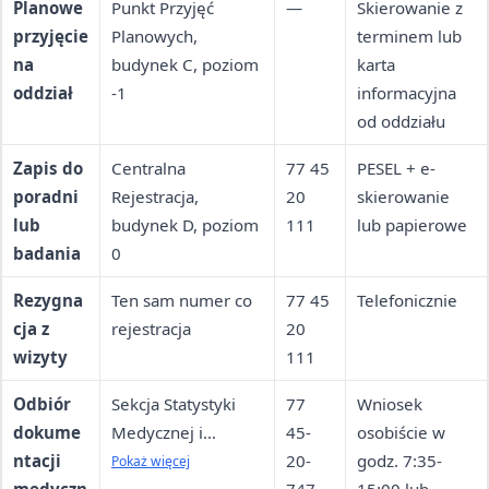
Planowe
Punkt Przyjęć
—
Skierowanie z
przyjęcie
Planowych,
terminem lub
na
budynek C, poziom
karta
oddział
-1
informacyjna
od oddziału
Zapis do
Centralna
77 45
PESEL + e-
poradni
Rejestracja,
20
skierowanie
lub
budynek D, poziom
111
lub papierowe
badania
0
Rezygna
Ten sam numer co
77 45
Telefonicznie
cja z
rejestracja
20
wizyty
111
Odbiór
Sekcja Statystyki
77
Wniosek
dokume
Medycznej i
45-
osobiście w
ntacji
Archiwum,
20-
godz. 7:35-
Pokaż więcej