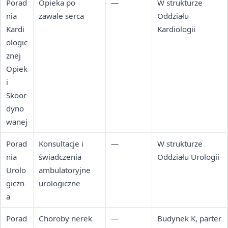
Porad
Opieka po
—
W strukturze
nia
zawale serca
Oddziału
Kardi
Kardiologii
ologic
znej
Opiek
i
Skoor
dyno
wanej
Porad
Konsultacje i
—
W strukturze
nia
świadczenia
Oddziału Urologii
Urolo
ambulatoryjne
giczn
urologiczne
a
Porad
Choroby nerek
—
Budynek K, parter