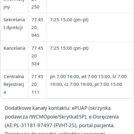
jny
250
Sekretaria
77 45
7:25 15:00 (pn–pt)
t dyrekcji
20
945
Kancelaria
77 45
7:25 15:00 (pn–pt)
20
524
Centralna
77 45
pn 7:00 16:00, wt 7:00 15:00, śr 7:00
Rejestracj
20
19:00, cz 7:00 19:00, pt 7:00 15:00
a
111
Dodatkowe kanały kontaktu: ePUAP (skrzynka
podawcza /WCMOpole/SkrytkaESP), e-Doręczenia
(AE:PL-31181-97497-IFVHT-25), portal pacjenta.
Rejestracja do poradni, zakładów i pracowni