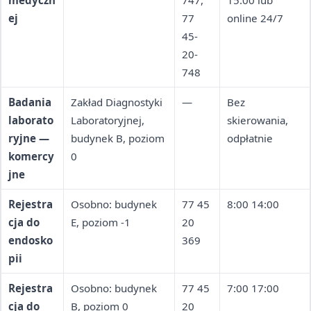
medyczn
budynek D, poziom
747,
15:00 lub
ej
-1, pok. 26-27
77
online 24/7
45-
20-
748
Badania
Zakład Diagnostyki
—
Bez
laborato
Laboratoryjnej,
skierowania,
ryjne —
budynek B, poziom
odpłatnie
komercy
0
jne
Rejestra
Osobno: budynek
77 45
8:00 14:00
cja do
E, poziom -1
20
endosko
369
pii
Rejestra
Osobno: budynek
77 45
7:00 17:00
cja do
B, poziom 0
20