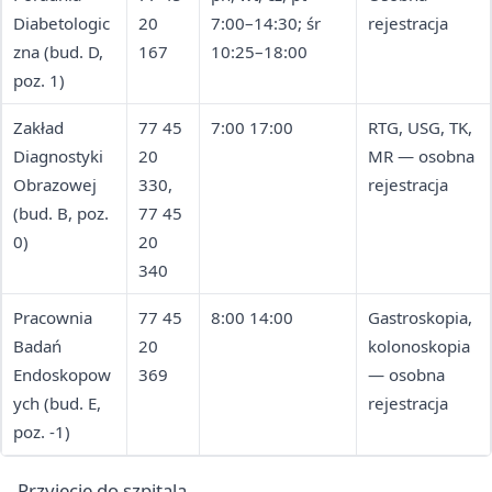
Diabetologic
20
7:00–14:30; śr
rejestracja
zna (bud. D,
167
10:25–18:00
poz. 1)
Zakład
77 45
7:00 17:00
RTG, USG, TK,
Diagnostyki
20
MR — osobna
Obrazowej
330,
rejestracja
(bud. B, poz.
77 45
0)
20
340
Pracownia
77 45
8:00 14:00
Gastroskopia,
Badań
20
kolonoskopia
Endoskopow
369
— osobna
ych (bud. E,
rejestracja
poz. -1)
Przyjęcie do szpitala