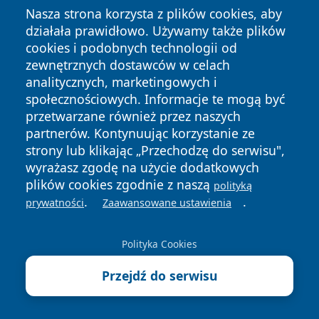
Tour de Pologne, koncerty i lwy
Nasza strona korzysta z plików cookies, aby
angolskie. Weekend atrakcji w
działała prawidłowo. Używamy także plików
Opolu
cookies i podobnych technologii od
zewnętrznych dostawców w celach
6 sierpnia 2026
Wakacje nad wodą w Opolu. Policja
analitycznych, marketingowych i
ostrzega przed alkoholem i
społecznościowych. Informacje te mogą być
brawurą
przetwarzane również przez naszych
partnerów. Kontynuując korzystanie ze
strony lub klikając „Przechodzę do serwisu",
wyrażasz zgodę na użycie dodatkowych
<< Poprzedni
plików cookies zgodnie z naszą
polityką
Urząd Marszałkowski Województwa Opolskiego -
.
.
prywatności
Zaawansowane ustawienia
kontakt, godziny, fundusze europejskie
Polityka Cookies
Następny >>
Przejdź do serwisu
Wojewódzki Inspektorat Inspekcji Handlowej w
Opolu - kontakt, godziny i zakres działań