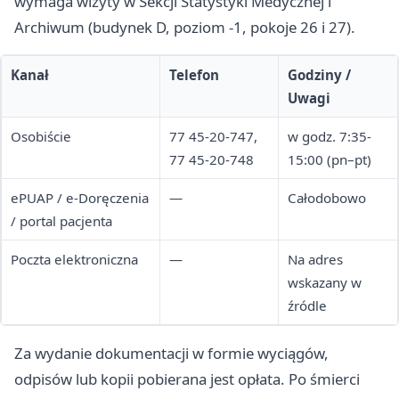
wymaga wizyty w Sekcji Statystyki Medycznej i
Archiwum (budynek D, poziom -1, pokoje 26 i 27).
Kanał
Telefon
Godziny /
Uwagi
Osobiście
77 45-20-747,
w godz. 7:35-
77 45-20-748
15:00 (pn–pt)
ePUAP / e-Doręczenia
—
Całodobowo
/ portal pacjenta
Poczta elektroniczna
—
Na adres
wskazany w
źródle
Za wydanie dokumentacji w formie wyciągów,
odpisów lub kopii pobierana jest opłata. Po śmierci