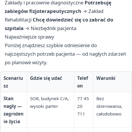
Zakłady i pracownie diagnostyczne
Potrzebuję
zabiegów fizjoterapeutycznych
→
Zakład
Rehabilitacji
Chcę dowiedzieć się co zabrać do
szpitala
→
Niezbędnik pacjenta
Najważniejsze sprawy
Poniżej znajdziesz szybkie odniesienie do
najczęstszych potrzeb pacjenta — od nagłych zdarzeń
po planowe wizyty.
Scenariu
Gdzie się udać
Telef
Warunki
sz
on
Stan
SOR, budynek C/A,
77 45
Bez
nagły —
wysoki parter
20
skierowania,
zagrożen
711
całodobowo
ie życia