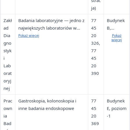
strac
ja)
Zakł
Badania laboratoryjne — jedno z
77
Budynek
ad
największych laboratoriów w
45
B,
Dia
Polsce (nr ewid. 0190); usługi
20
poziom
Pokaż więcej
Pokaż
więcej
gno
komercyjne dla pacjentów
326,
0;
styk
indywidualnych, przychodni i
77
pobierani
i
szpitali
45
e pn–pt
Lab
20
6:00
orat
390
18:00,
oryj
sob 7:00
nej
12:00
Prac
Gastroskopia, kolonoskopia i
77
Budynek
own
inne badania endoskopowe
45
E, poziom
ia
20
-1
Bad
369