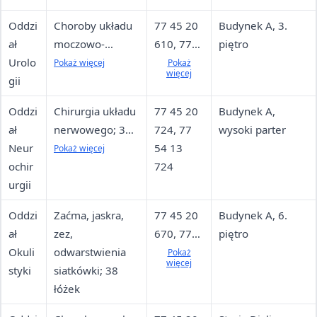
łóżek,
Oddzi
Choroby układu
77 45 20
Budynek A, 3.
całodobowy
ał
moczowo-
610, 77
piętro
dyżur do 18. r.ż.
Urolo
płciowego u
45 20
Pokaż więcej
Pokaż
więcej
gii
mężczyzn i
611, 77
układu
45 20
Oddzi
Chirurgia układu
77 45 20
Budynek A,
moczowego u
612, 77
ał
nerwowego; 35
724, 77
wysoki parter
kobiet; 25 łóżek
45 20
Neur
łóżek (28 w
54 13
Pokaż więcej
614, 77
ochir
salach
724
45 20
urgii
dwuosobowych,
615
7 intensywnego
Oddzi
Zaćma, jaskra,
77 45 20
Budynek A, 6.
nadzoru)
ał
zez,
670, 77
piętro
Okuli
odwarstwienia
45 20
Pokaż
więcej
styki
siatkówki; 38
671, 77
łóżek
45 20
672, 77