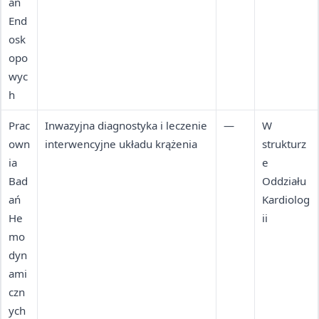
ań
End
osk
opo
wyc
h
Prac
Inwazyjna diagnostyka i leczenie
—
W
own
interwencyjne układu krążenia
strukturz
ia
e
Bad
Oddziału
ań
Kardiolog
He
ii
mo
dyn
ami
czn
ych