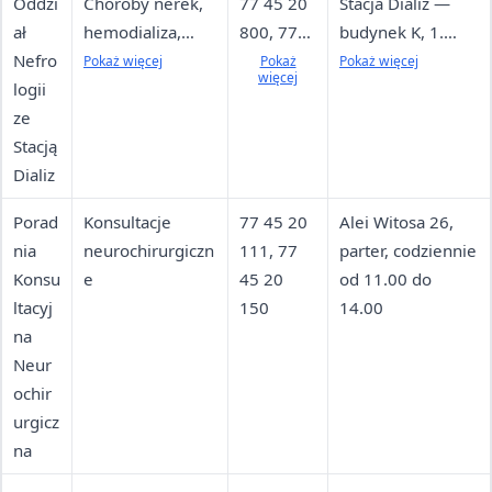
Oddzi
Choroby nerek,
77 45 20
Stacja Dializ —
45 20
ał
hemodializa,
800, 77
budynek K, 1.
675, 77
Nefro
hemodiafiltracja,
45 20
piętro; Oddział —
Pokaż więcej
Pokaż
Pokaż więcej
45 20
więcej
logii
dializa
812, 77
budynek K, 2.
678
ze
otrzewnowa; 20
45 20
piętro; Poradnia
Stacją
łóżek; 24
811, 77
— budynek K,
Dializ
stanowiska dializ
45 20
parter
802, 77
Porad
Konsultacje
77 45 20
Alei Witosa 26,
45 20
nia
neurochirurgiczn
111, 77
parter, codziennie
805
Konsu
e
45 20
od 11.00 do
ltacyj
150
14.00
na
Neur
ochir
urgicz
na