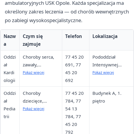
ambulatoryjnych USK Opole. Każda specjalizacja ma
określony zakres leczenia — od chorób wewnętrznych
po zabiegi wysokospecjalistyczne.
Nazw
Czym się
Telefon
Lokalizacja
a
zajmuje
Oddzi
Choroby serca,
77 45 20
Pododdział
ał
zawały,
691, 77
Intensywnej
Kardi
niewydolność,
45 20
Terapii
Pokaż więcej
Pokaż więcej
ologii
zaburzenia
692
Kardiologicznej
rytmu; ostry
(20 łóżek),
Oddzi
Choroby
77 45 20
Budynek A, 1.
dyżur
Pododdział
ał
dziecięce,
784, 77
piętro
kardiologiczny;
Interwencji
Pedia
alergologia,
54 13
Pokaż więcej
interwencje
Sercowo-
trii
gastroenterologi
784, 77
naczyniowe
Naczyniowych (40
a, diabetologia
45 20
łóżek)
dziecięca; 31
792