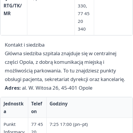
RTG/TK/
330,
MR
77 45
20
340
Kontakt i siedziba
Główna siedziba szpitala znajduje się w centralnej
części Opola, z dobrą komunikacją miejską i
możliwością parkowania. To tu znajdziesz punkty
obsługi pacjenta, sekretariat dyrekcji oraz kancelarię.
Adres:
al. W. Witosa 26, 45-401 Opole
Jednostk
Telef
Godziny
a
on
Punkt
77 45
7:25 17:00 (pn–pt)
Informacy
20