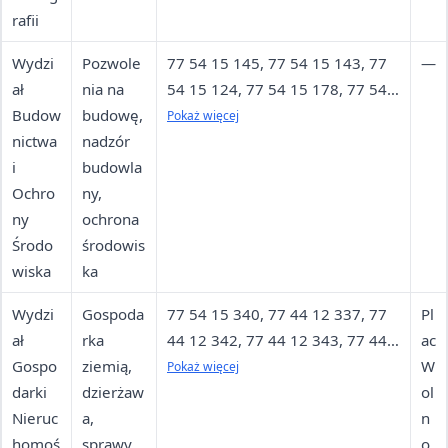
rafii
wydawa
54 15 174, 77 44 12 313, 77 54
nie
15 317, 77 44 14 317
Wydzi
Pozwole
77 54 15 145, 77 54 15 143, 77
—
zaświadc
ał
nia na
54 15 124, 77 54 15 178, 77 54
zeń
Budow
budowę,
15 122, 77 54 15 126, 77 54 15
Pokaż więcej
geodezyj
nictwa
nadzór
142, 77 54 15 128, 77 54 15 123,
nych
i
budowla
77 54 15 129, 77 54 15 127, 77
Ochro
ny,
54 15 121, 77 54 15 146, 77 54
ny
ochrona
15 125, 77 54 15 144, 77 54 15
Środo
środowis
147
wiska
ka
Wydzi
Gospoda
77 54 15 340, 77 44 12 337, 77
Pl
ał
rka
44 12 342, 77 44 12 343, 77 44
ac
Gospo
ziemią,
12 340, 77 44 12 341
W
Pokaż więcej
darki
dzierżaw
ol
Nieruc
a,
n
homoś
sprawy
o