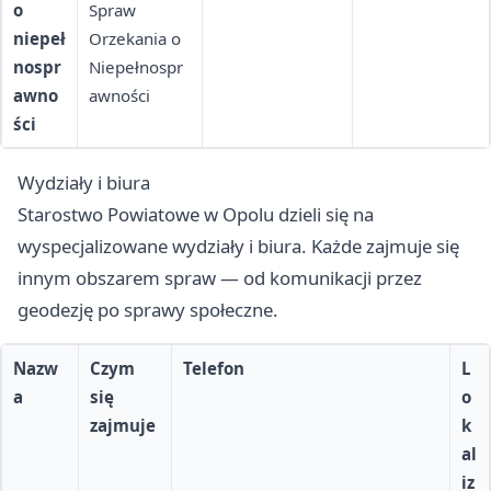
o
Spraw
niepeł
Orzekania o
nospr
Niepełnospr
awno
awności
ści
Wydziały i biura
Starostwo Powiatowe w Opolu dzieli się na
wyspecjalizowane wydziały i biura. Każde zajmuje się
innym obszarem spraw — od komunikacji przez
geodezję po sprawy społeczne.
Nazw
Czym
Telefon
L
a
się
o
zajmuje
k
al
iz