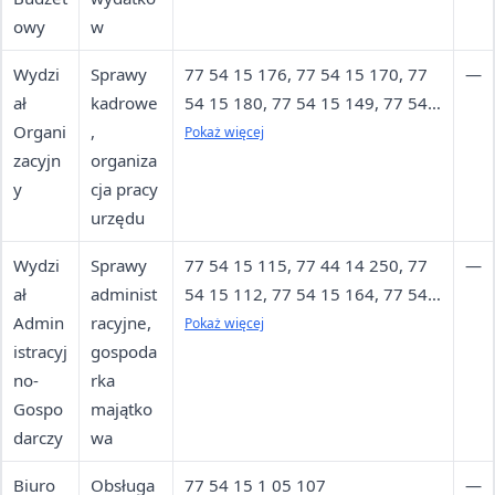
owy
w
Wydzi
Sprawy
77 54 15 176, 77 54 15 170, 77
—
ał
kadrowe
54 15 180, 77 54 15 149, 77 54
Organi
,
15 172, 77 54 15 102, 77 54 15
Pokaż więcej
zacyjn
organiza
171, 731 669 953
y
cja pracy
urzędu
Wydzi
Sprawy
77 54 15 115, 77 44 14 250, 77
—
ał
administ
54 15 112, 77 54 15 164, 77 54
Admin
racyjne,
15 110, 77 54 15 111, 77 54 15
Pokaż więcej
istracyj
gospoda
113
no-
rka
Gospo
majątko
darczy
wa
Biuro
Obsługa
77 54 15 1 05 107
—