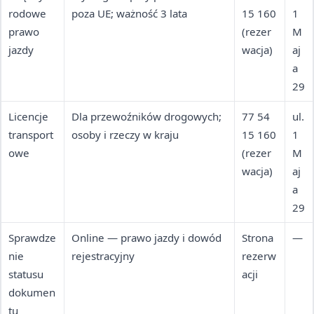
rodowe
poza UE; ważność 3 lata
15 160
1
prawo
(rezer
M
jazdy
wacja)
aj
a
29
Licencje
Dla przewoźników drogowych;
77 54
ul.
transport
osoby i rzeczy w kraju
15 160
1
owe
(rezer
M
wacja)
aj
a
29
Sprawdze
Online — prawo jazdy i dowód
Strona
—
nie
rejestracyjny
rezerw
statusu
acji
dokumen
tu