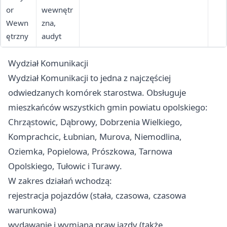
or
wewnętr
Wewn
zna,
ętrzny
audyt
Wydział Komunikacji
Wydział Komunikacji to jedna z najczęściej
odwiedzanych komórek starostwa. Obsługuje
mieszkańców wszystkich gmin powiatu opolskiego:
Chrząstowic, Dąbrowy, Dobrzenia Wielkiego,
Komprachcic, Łubnian, Murova, Niemodlina,
Oziemka, Popielowa, Prószkowa, Tarnowa
Opolskiego, Tułowic i Turawy.
W zakres działań wchodzą:
rejestracja pojazdów (stała, czasowa, czasowa
warunkowa)
wydawanie i wymiana praw jazdy (także