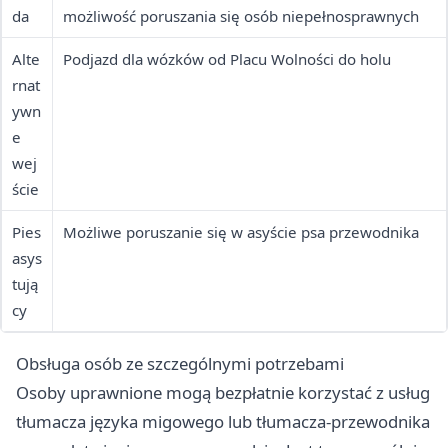
da
możliwość poruszania się osób niepełnosprawnych
Alte
Podjazd dla wózków od Placu Wolności do holu
rnat
ywn
e
wej
ście
Pies
Możliwe poruszanie się w asyście psa przewodnika
asys
tują
cy
Obsługa osób ze szczególnymi potrzebami
Osoby uprawnione mogą bezpłatnie korzystać z usług
tłumacza języka migowego lub tłumacza-przewodnika