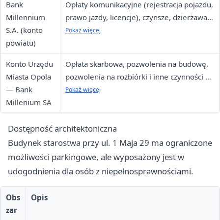
Bank
Opłaty komunikacyjne (rejestracja pojazdu,
Millennium
prawo jazdy, licencje), czynsze, dzierżawa,
S.A. (konto
karty wędkarskie, rejestracja jednostek
Pokaż więcej
powiatu)
pływających
Konto Urzędu
Opłata skarbowa, pozwolenia na budowę,
Miasta Opola
pozwolenia na rozbiórki i inne czynności w
— Bank
wydziale budownictwa
Pokaż więcej
Millenium SA
Dostępność architektoniczna
Budynek starostwa przy ul. 1 Maja 29 ma ograniczone
możliwości parkingowe, ale wyposażony jest w
udogodnienia dla osób z niepełnosprawnościami.
Obs
Opis
zar