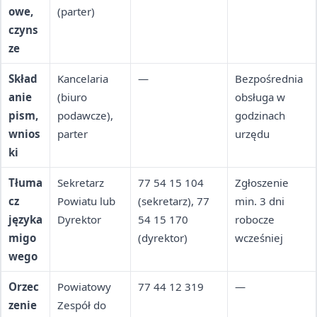
owe,
(parter)
(wt–czw), 7.45
czyns
13.30 (pt)
ze
Skład
Kancelaria
—
Bezpośrednia
anie
(biuro
obsługa w
pism,
podawcze),
godzinach
wnios
parter
urzędu
ki
Tłuma
Sekretarz
77 54 15 104
Zgłoszenie
cz
Powiatu lub
(sekretarz), 77
min. 3 dni
języka
Dyrektor
54 15 170
robocze
migo
(dyrektor)
wcześniej
wego
Orzec
Powiatowy
77 44 12 319
—
zenie
Zespół do