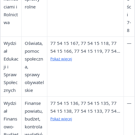
ciami i
rolne
śc
Rolnict
i
wa
7-
8
Wydzi
Oświata,
77 54 15 167, 77 54 15 118, 77
—
ał
pomoc
54 15 166, 77 54 15 119, 77 54
Edukac
społeczn
15 116, 77 54 15 168, 77 54 15
Pokaż więcej
ji i
a,
169, 77 54 15 117
Spraw
sprawy
Społec
obywatel
znych
skie
Wydzi
Finanse
77 54 15 136, 77 54 15 135, 77
—
ał
powiatu,
54 15 138, 77 54 15 133, 77 54
Finans
budżet,
15 131, 77 54 15 132, 77 54 15
Pokaż więcej
owo-
kontrola
139, 77 54 15 134, 77 54 15 137
Budżet
wydatkó