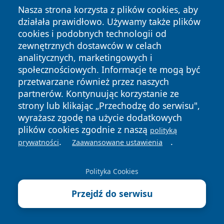
Nasza strona korzysta z plików cookies, aby
[PIŁKA NOŻNA] Puszcza
działała prawidłowo. Używamy także plików
Niepołomice – Odra Opole 3:1.
cookies i podobnych technologii od
Porażka gości w 3. kolejce Betclic 1.
zewnętrznych dostawców w celach
ligi
8 sierpnia 2026
analitycznych, marketingowych i
Apteki w Opolu - godziny otwarcia,
społecznościowych. Informacje te mogą być
dyżury, apteka całodobowa
przetwarzane również przez naszych
partnerów. Kontynuując korzystanie ze
7 sierpnia 2026
strony lub klikając „Przechodzę do serwisu",
Chciała zaimponować „fajnym
wyrażasz zgodę na użycie dodatkowych
chłopakom” - 19-latka jechała 115
plików cookies zgodnie z naszą
polityką
km/h
.
.
prywatności
Zaawansowane ustawienia
7 sierpnia 2026
Slalom na hulajnodze zakończył się
zatrzymaniem. Policjanci znaleźli
Polityka Cookies
narkotyki
Przejdź do serwisu
7 sierpnia 2026
Niepotrzebny rower zamiast do
piwnicy może trafić do kogoś