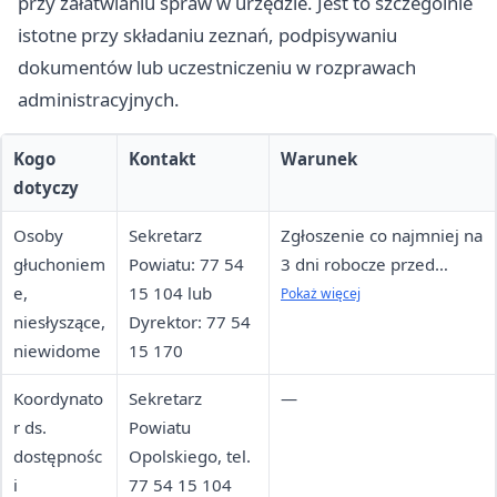
przy załatwianiu spraw w urzędzie. Jest to szczególnie
istotne przy składaniu zeznań, podpisywaniu
dokumentów lub uczestniczeniu w rozprawach
administracyjnych.
Kogo
Kontakt
Warunek
dotyczy
Osoby
Sekretarz
Zgłoszenie co najmniej na
głuchoniem
Powiatu: 77 54
3 dni robocze przed
e,
15 104 lub
zdarzeniem, z
Pokaż więcej
niesłyszące,
Dyrektor: 77 54
wyłączeniem sytuacji
niewidome
15 170
nagłych
Koordynato
Sekretarz
—
r ds.
Powiatu
dostępnośc
Opolskiego, tel.
i
77 54 15 104