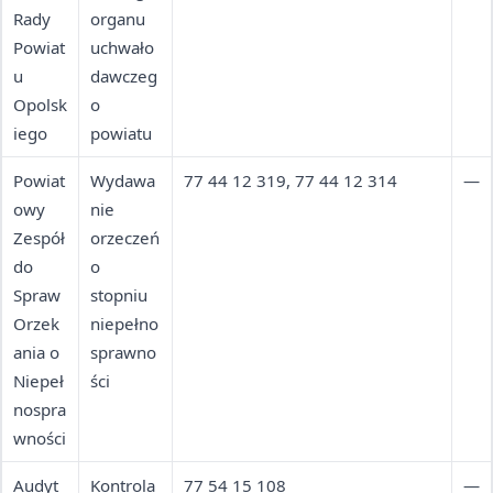
Rady
organu
Powiat
uchwało
u
dawczeg
Opolsk
o
iego
powiatu
Powiat
Wydawa
77 44 12 319, 77 44 12 314
—
owy
nie
Zespół
orzeczeń
do
o
Spraw
stopniu
Orzek
niepełno
ania o
sprawno
Niepeł
ści
nospra
wności
Audyt
Kontrola
77 54 15 108
—