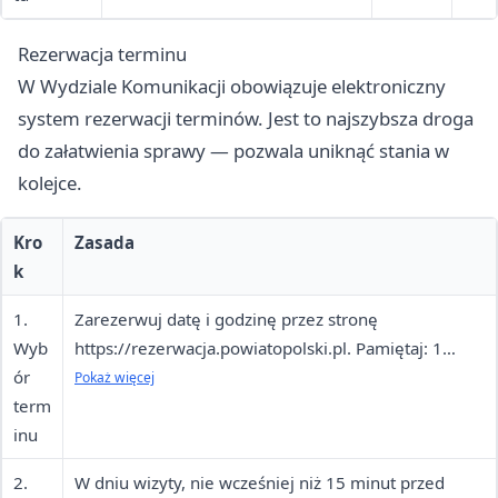
Rezerwacja terminu
W Wydziale Komunikacji obowiązuje elektroniczny
system rezerwacji terminów. Jest to najszybsza droga
do załatwienia sprawy — pozwala uniknąć stania w
kolejce.
Kro
Zasada
k
1.
Zarezerwuj datę i godzinę przez stronę
Wyb
https://rezerwacja.powiatopolski.pl. Pamiętaj: 1
ór
sprawa = 1 termin wizyty. Masz więcej spraw?
Pokaż więcej
term
Zarezerwuj osobne wizyty.
inu
2.
W dniu wizyty, nie wcześniej niż 15 minut przed