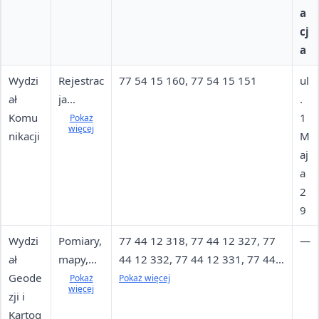
a
cj
a
Wydzi
Rejestrac
77 54 15 160, 77 54 15 151
ul
ał
ja
.
Komu
pojazdó
1
Pokaż
więcej
nikacji
w, prawa
M
jazdy,
aj
transport
a
drogowy
2
, licencje
9
Wydzi
Pomiary,
77 44 12 318, 77 44 12 327, 77
—
ał
mapy,
44 12 332, 77 44 12 331, 77 44
Geode
ewidencj
12 326, 77 44 12 317, 77 54 15
Pokaż
Pokaż więcej
więcej
zji i
a
107, 77 44 12 330, 77 44 12 322,
Kartog
gruntów,
77 44 12 346, 77 44 12 325, 77