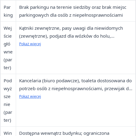
Par
Brak parkingu na terenie siedziby oraz brak miejsc
king
parkingowych dla osób z niepełnosprawnościami
Wej
Kątniki zewnętrzne, pasy uwagi dla niewidomych
ście
(zewnętrzne), podjazd dla wózków do holu,
głó
podwójne drzwi automatyczne (szerokość 200 cm w
Pokaż więcej
wne
świetle ościeżnicy), brak progów
(par
ter)
Pod
Kancelaria (biuro podawcze), toaleta dostosowana do
wyż
potrzeb osób z niepełnosprawnościami, przewijak dla
sze
niemowląt, nakładka dla małych dzieci na toaletę,
Pokaż więcej
nie
podnóżek dla dzieci, dzwonek przywoławczy
(par
ter)
Win
Dostępna wewnątrz budynku; ograniczona