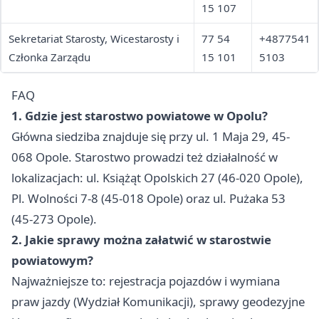
15 107
Sekretariat Starosty, Wicestarosty i
77 54
+4877541
Członka Zarządu
15 101
5103
FAQ
1. Gdzie jest starostwo powiatowe w Opolu?
Główna siedziba znajduje się przy ul. 1 Maja 29, 45-
068 Opole. Starostwo prowadzi też działalność w
lokalizacjach: ul. Książąt Opolskich 27 (46-020 Opole),
Pl. Wolności 7-8 (45-018 Opole) oraz ul. Pużaka 53
(45-273 Opole).
2. Jakie sprawy można załatwić w starostwie
powiatowym?
Najważniejsze to: rejestracja pojazdów i wymiana
praw jazdy (Wydział Komunikacji), sprawy geodezyjne