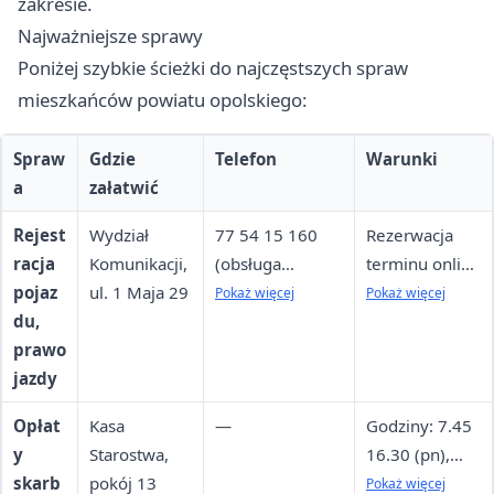
zakresie.
Najważniejsze sprawy
Poniżej szybkie ścieżki do najczęstszych spraw
mieszkańców powiatu opolskiego:
Spraw
Gdzie
Telefon
Warunki
a
załatwić
Rejest
Wydział
77 54 15 160
Rezerwacja
racja
Komunikacji,
(obsługa
terminu online
pojaz
ul. 1 Maja 29
rezerwacji), 77
lub bilet w
Pokaż więcej
Pokaż więcej
du,
54 15 151
urzędzie; 1
prawo
(zatrzymane
sprawa = 1
jazdy
prawa jazdy)
wizyta
Opłat
Kasa
—
Godziny: 7.45
y
Starostwa,
16.30 (pn),
skarb
pokój 13
7.45 15.00
Pokaż więcej