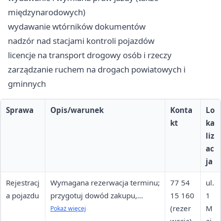
międzynarodowych)
wydawanie wtórników dokumentów
nadzór nad stacjami kontroli pojazdów
licencje na transport drogowy osób i rzeczy
zarządzanie ruchem na drogach powiatowych i
gminnych
Sprawa
Opis/warunek
Konta
Lo
kt
ka
liz
ac
ja
Rejestracj
Wymagana rezerwacja terminu;
77 54
ul.
a pojazdu
przygotuj dowód zakupu,
15 160
1
ubezpieczenie OC, dowód
(rezer
M
Pokaż więcej