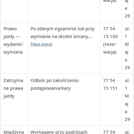
tożsamości
wacja)
aj
a
29
Prawo
Po zdanym egzaminie lub przy
77 54
ul.
jazdy —
wymianie na skutek zmiany
15 160
1
wydanie/
danych/końca ważności
(rezer
M
Pokaż więcej
wymiana
wacja)
aj
a
29
Zatrzyma
Odbiór po zakończeniu
77 54
ul.
ne prawa
postępowania/kary
15 151
1
jazdy
M
aj
a
29
Międzyna
Wymagane przy podróżach
77 54
ul.