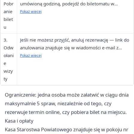
Pobr
umówioną godziną, podejdź do biletomatu w
anie
urzędzie, wybierz "Rezerwacja internetowa" i wpisz
Pokaż więcej
bilet
otrzymany kod.
u
3.
Jeśli nie możesz przyjść, anuluj rezerwację — link do
Odw
anulowania znajduje się w wiadomości e-mail z
ołani
potwierdzeniem.
Pokaż więcej
e
wizy
ty
Ograniczenie: jedna osoba może załatwić w ciągu dnia
maksymalnie 5 spraw, niezależnie od tego, czy
rezerwuje termin online, czy pobiera bilet na miejscu.
Kasa i opłaty
Kasa Starostwa Powiatowego znajduje się w pokoju nr