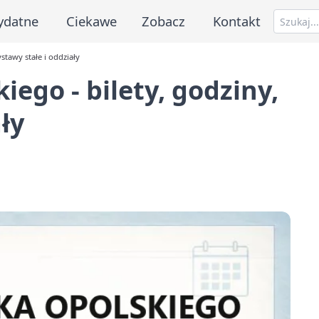
ydatne
Ciekawe
Zobacz
Kontakt
stawy stałe i oddziały
ego - bilety, godziny,
ły