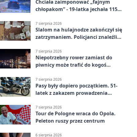
Chciała zaimponować „fajnym
chłopakom” - 19-latka jechała 115
km/h
7 sierpnia 2026
Slalom na hulajnodze zakończył się
zatrzymaniem. Policjanci znaleźli
narkotyki
7 sierpnia 2026
Niepotrzebny rower zamiast do
piwnicy może trafić do kogoś
innego
7 sierpnia 2026
Pasy były dopiero początkiem. 51-
latek z zakazem prowadzenia
zatrzymany
7 sierpnia 2026
Tour de Pologne wraca do Opola.
Peleton ruszy przez centrum
6 sierpnia 2026