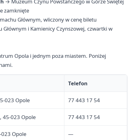
ch
→ Muzeum Czynu Powstańczego w Górze Świętej
le zamknięte
machu Głównym, wliczony w cenę biletu
 Głównym i Kamienicy Czynszowej, czwartki w
ntrum Opola i jednym poza miastem. Poniżej
onami.
Telefon
45-023 Opole
77 443 17 54
9, 45-023 Opole
77 443 17 54
5-023 Opole
—