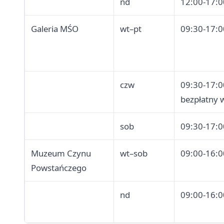
nd
12:00-17:0
Galeria MŚO
wt–pt
09:30-17:0
czw
09:30-17:0
bezpłatny 
sob
09:30-17:0
Muzeum Czynu
wt–sob
09:00-16:0
Powstańczego
nd
09:00-16:0