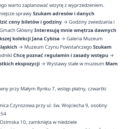
atego warto zaplanować wizytę z wyprzedzeniem.
niejsze sprawy
Szukam adresów i danych
zić ceny biletów i godziny
→
Godziny zwiedzania i
Gmach Główny
Interesują mnie wnętrza dawnych
szej kolekcji Jana Cybisa
→
Galeria Muzeum
śląskich
→
Muzeum Czynu Powstańczego
Szukam
dniki
Chcę poznać regulamin i zasady wstępu
→
stkich ekspozycji
→
Wystawy stałe w muzeum
Mam
y przy Małym Rynku 7, wstęp płatny, czwartki
ica Czynszowa przy ul. św. Wojciecha 9, osobny
 54
 Ozimska 10, zamknięta w niedziele