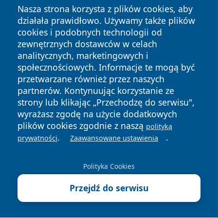
Nasza strona korzysta z plików cookies, aby
działała prawidłowo. Używamy także plików
cookies i podobnych technologii od
zewnętrznych dostawców w celach
analitycznych, marketingowych i
społecznościowych. Informacje te mogą być
Copyright © 2026 faktyopole.pl Wszystkie prawa zastrzeżone.
przetwarzane również przez naszych
partnerów. Kontynuując korzystanie ze
strony lub klikając „Przechodzę do serwisu",
Polityka
Polityka
News
Autorzy
wyrażasz zgodę na użycie dodatkowych
Prywatności
Cookies
plików cookies zgodnie z naszą
polityką
.
.
prywatności
Zaawansowane ustawienia
Polityka Cookies
Przejdź do serwisu