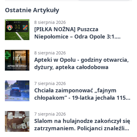
Ostatnie Artykuły
8 sierpnia 2026
[PIŁKA NOŻNA] Puszcza
Niepołomice – Odra Opole 3:1.
Porażka gości w 3. kolejce Betclic 1.
ligi
8 sierpnia 2026
Apteki w Opolu - godziny otwarcia,
dyżury, apteka całodobowa
7 sierpnia 2026
Chciała zaimponować „fajnym
chłopakom” - 19-latka jechała 115
km/h
7 sierpnia 2026
Slalom na hulajnodze zakończył się
zatrzymaniem. Policjanci znaleźli
narkotyki