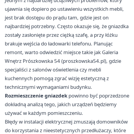
Jednym z najbardziej uciążliwych problemów, który
ujawnia się dopiero po ustawieniu wszystkich mebli,
jest brak dostępu do prądu tam, gdzie jest on
najbardziej potrzebny. Często okazuje się, że gniazdka
zostały zasłonięte przez ciężką szafę, a przy łóżku
brakuje wejścia do ładowarki telefonu. Planując
remont, warto odwiedzić miejsce takie jak Galeria
Wnętrz Prószkowska 54 (
proszkowska54.pl
), gdzie
specjaliści z salonów oświetlenia czy mebli
kuchennych pomogą zgrać wizję estetyczną z
technicznymi wymaganiami budynku.
Rozmieszczenie gniazdek
powinno być poprzedzone
dokładną analizą tego, jakich urządzeń będziemy
używać w każdym pomieszczeniu.
Błędy w instalacji elektrycznej zmuszają domowników
do korzystania z nieestetycznych przedłużaczy, które