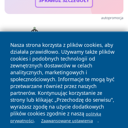
SPRAWDŹ SZCZEGÓŁY
autopromocja
Nasza strona korzysta z plików cookies, aby
działała prawidłowo. Używamy także plików
cookies i podobnych technologii od
zewnętrznych dostawców w celach
analitycznych, marketingowych i
społecznościowych. Informacje te mogą być
przetwarzane również przez naszych
Copyright © 2026 faktyopole.pl Wszystkie prawa zastrzeżone.
partnerów. Kontynuując korzystanie ze
strony lub klikając „Przechodzę do serwisu",
wyrażasz zgodę na użycie dodatkowych
Polityka
Polityka
News
Autorzy
plików cookies zgodnie z naszą
polityką
Prywatności
Cookies
.
.
prywatności
Zaawansowane ustawienia