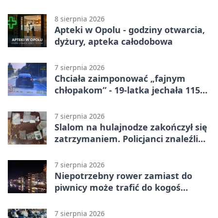
Porażka gości w 3. kolejce Betclic 1.
ligi
8 sierpnia 2026
Apteki w Opolu - godziny otwarcia,
dyżury, apteka całodobowa
7 sierpnia 2026
Chciała zaimponować „fajnym
chłopakom” - 19-latka jechała 115
km/h
7 sierpnia 2026
Slalom na hulajnodze zakończył się
zatrzymaniem. Policjanci znaleźli
narkotyki
7 sierpnia 2026
Niepotrzebny rower zamiast do
piwnicy może trafić do kogoś
innego
7 sierpnia 2026