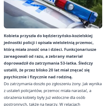
Kobieta przyszła do kędzierzyńsko-kozielskiej
jednostki policji i opisała wieloletnią przemoc,
którą miała znosić ona i dzieci. Funkcjonariusze
zareagowali od razu, a zebrany materiał
doprowadził do zatrzymania 53-latka. Śledczy
ustalili, że przez blisko 20 lat miał znęcać się
psychicznie i fizycznie nad rodziną.
Do zatrzymania doszło po zgłoszeniu żony. Jak wynika
z ustaleń policjantów, przemoc miała narastać, a
obrażenia kobiety były już widoczne dla osób
postronnych, także na twarzy. W relacjach