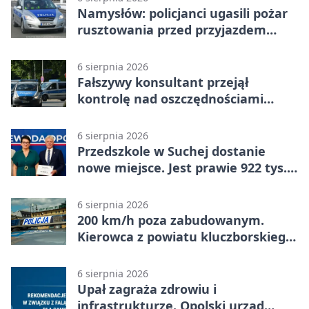
Namysłów: policjanci ugasili pożar
rusztowania przed przyjazdem
strażaków
6 sierpnia 2026
Fałszywy konsultant przejął
kontrolę nad oszczędnościami
mieszkanki Krapkowic
6 sierpnia 2026
Przedszkole w Suchej dostanie
nowe miejsce. Jest prawie 922 tys.
zł wsparcia
6 sierpnia 2026
200 km/h poza zabudowanym.
Kierowca z powiatu kluczborskiego
stracił uprawnienia
6 sierpnia 2026
Upał zagraża zdrowiu i
infrastrukturze. Opolski urząd