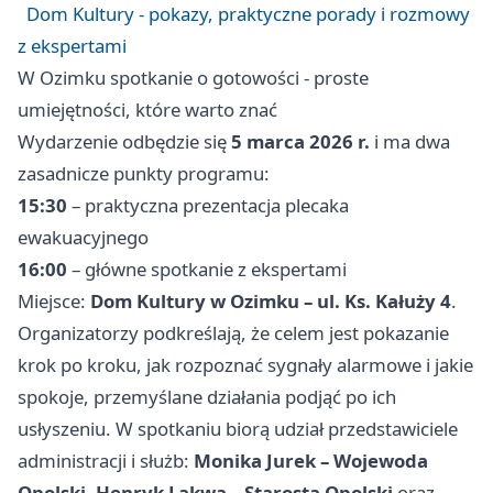
Dom Kultury - pokazy, praktyczne porady i rozmowy
z ekspertami
W Ozimku spotkanie o gotowości - proste
umiejętności, które warto znać
Wydarzenie odbędzie się
5 marca 2026 r.
i ma dwa
zasadnicze punkty programu:
15:30
– praktyczna prezentacja plecaka
ewakuacyjnego
16:00
– główne spotkanie z ekspertami
Miejsce:
Dom Kultury w Ozimku – ul. Ks. Kałuży 4
.
Organizatorzy podkreślają, że celem jest pokazanie
krok po kroku, jak rozpoznać sygnały alarmowe i jakie
spokoje, przemyślane działania podjąć po ich
usłyszeniu. W spotkaniu biorą udział przedstawiciele
administracji i służb:
Monika Jurek – Wojewoda
Opolski
,
Henryk Lakwa – Starosta Opolski
oraz