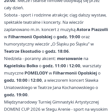
20:00
. Mecze i seanse filmowe odbywają się przez
cały dzień.
Sobota - sport i rodzinne atrakcje; ciąg dalszy wystaw,
spektakle teatralne i koncerty. Na wieczór
zaplanowano m.in. koncert z muzyką
Astora Piazzolli
w
Filharmonii Opolskiej
o
godz. 19:00
oraz
humorystyczny wieczór „O Śląsku po Śląsku” w
Teatrze Ekostudio
o
godz. 18:06
.
Niedziela - poranny akcent:
morsowanie
na
Kąpielisku Bolko
o
godz. 11:00
i
12:00
, warsztaty
muzyczne
POMELODY
w
Filharmonii Opolskiej
o
godz. 10:00
i
12:00
, a wieczorem koncert Sławka
Uniatowskiego w Teatrze Jana Kochanowskiego o
godz. 19:00
.
Międzynarodowy Turniej Gimnastyki Artystycznej
DOMINI CUP 2026 w Stegu Arenie - sport na wysokim