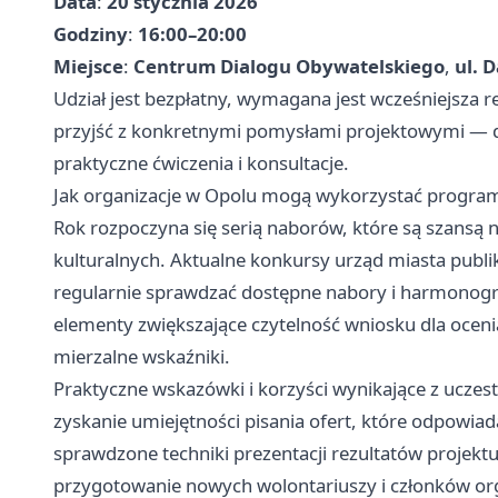
Data
:
20 stycznia 2026
Godziny
:
16:00–20:00
Miejsce
:
Centrum Dialogu Obywatelskiego
,
ul. 
Udział jest bezpłatny, wymagana jest wcześniejsza re
przyjść z konkretnymi pomysłami projektowymi — 
praktyczne ćwiczenia i konsultacje.
Jak organizacje w Opolu mogą wykorzystać program
Rok rozpoczyna się serią naborów, które są szansą 
kulturalnych. Aktualne konkursy urząd miasta publik
regularnie sprawdzać dostępne nabory i harmonogr
elementy zwiększające czytelność wniosku dla oceni
mierzalne wskaźniki.
Praktyczne wskazówki i korzyści wynikające z uczes
zyskanie umiejętności pisania ofert, które odpowiad
sprawdzone techniki prezentacji rezultatów projektu
przygotowanie nowych wolontariuszy i członków org