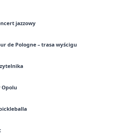
oncert jazzowy
ur de Pologne – trasa wyścigu
zytelnika
w Opolu
pickleballa
t