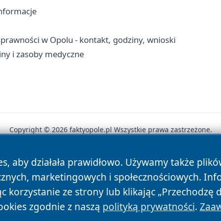
informacje
rawności w Opolu - kontakt, godziny, wnioski
ziny i zasoby medyczne
Copyright © 2026 faktyopole.pl Wszystkie prawa zastrzeżone.
es, aby działała prawidłowo. Używamy także plik
News
Autorzy
Polityka Prywatności
Polityka Cookie
cznych, marketingowych i społecznościowych. Inf
 korzystanie ze strony lub klikając „Przechodzę 
ookies zgodnie z naszą
polityką prywatności
.
Zaaw