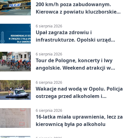
200 km/h poza zabudowanym.
Kierowca z powiatu kluczborskiego
stracił uprawnienia
6 sierpnia 2026
Upał zagraża zdrowiu i
infrastrukturze. Opolski urząd
wydał zalecenia
6 sierpnia 2026
Tour de Pologne, koncerty i lwy
angolskie. Weekend atrakcji w
Opolu
6 sierpnia 2026
Wakacje nad wodą w Opolu. Policja
ostrzega przed alkoholem i
brawurą
6 sierpnia 2026
16-latka miała uprawnienia, lecz za
kierownicą była po alkoholu