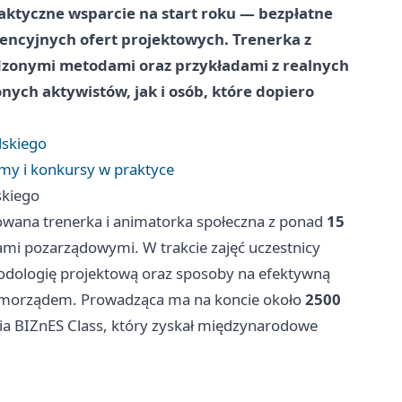
ktyczne wsparcie na start roku — bezpłatne
ncyjnych ofert projektowych. Trenerka z
dzonymi metodami oraz przykładami z realnych
ych aktywistów, jak i osób, które dopiero
lskiego
my i konkursy w praktyce
skiego
owana trenerka i animatorka społeczna z ponad
15
mi pozarządowymi. W trakcie zajęć uczestnicy
odologię projektową oraz sposoby na efektywną
amorządem. Prowadząca ma na koncie około
2500
ia BIZnES Class, który zyskał międzynarodowe