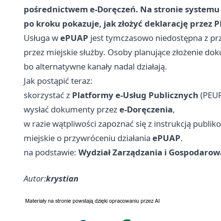
pośrednictwem
e-Doręczeń
. Na stronie system
po kroku pokazuje, jak złożyć deklarację przez P
Usługa w
ePUAP
jest tymczasowo niedostępna z pr
przez miejskie służby. Osoby planujące złożenie d
bo alternatywne kanały nadal działają.
Jak postąpić teraz:
skorzystać z
Platformy e-Usług Publicznych
(PEUP)
wysłać dokumenty przez
e-Doręczenia
,
w razie wątpliwości zapoznać się z instrukcją publi
miejskie o przywróceniu działania
ePUAP
.
na podstawie:
Wydział Zarządzania i Gospodaro
Autor:
krystian