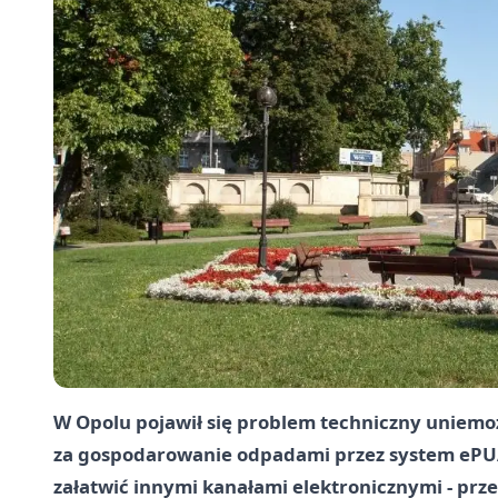
W
Opolu
pojawił się problem techniczny uniemożl
za gospodarowanie odpadami przez system
ePU
załatwić innymi kanałami elektronicznymi - prz