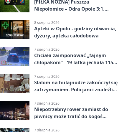
[PIŁKA NOŻNA] Puszcza
Niepołomice – Odra Opole 3:1.
Porażka gości w 3. kolejce Betclic 1.
ligi
8 sierpnia 2026
Apteki w Opolu - godziny otwarcia,
dyżury, apteka całodobowa
7 sierpnia 2026
Chciała zaimponować „fajnym
chłopakom” - 19-latka jechała 115
km/h
7 sierpnia 2026
Slalom na hulajnodze zakończył się
zatrzymaniem. Policjanci znaleźli
narkotyki
7 sierpnia 2026
Niepotrzebny rower zamiast do
piwnicy może trafić do kogoś
innego
7 sierpnia 2026