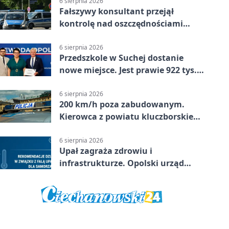
6 sierpnia 2026
Fałszywy konsultant przejął
kontrolę nad oszczędnościami
mieszkanki Krapkowic
6 sierpnia 2026
Przedszkole w Suchej dostanie
nowe miejsce. Jest prawie 922 tys.
zł wsparcia
6 sierpnia 2026
200 km/h poza zabudowanym.
Kierowca z powiatu kluczborskiego
stracił uprawnienia
6 sierpnia 2026
Upał zagraża zdrowiu i
infrastrukturze. Opolski urząd
wydał zalecenia