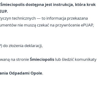
u
Śmieciopolis
dostępna jest instrukcja, która krok
EUP.
zyczyn technicznych — to informacja przekazana
okumentów nie muszą czekać na przywrócenie ePUAP,
 do złożenia deklaracji,
kowaną na stronie
Śmieciopolis
lub śledzić komunikaty
wania Odpadami Opole
.