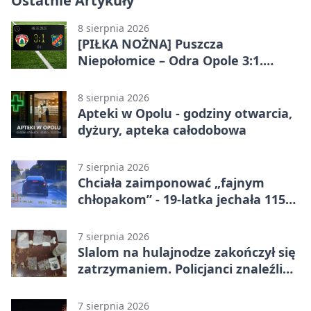
Ostatnie Artykuły
8 sierpnia 2026
[PIŁKA NOŻNA] Puszcza
Niepołomice – Odra Opole 3:1.
Porażka gości w 3. kolejce Betclic 1.
ligi
8 sierpnia 2026
Apteki w Opolu - godziny otwarcia,
dyżury, apteka całodobowa
7 sierpnia 2026
Chciała zaimponować „fajnym
chłopakom” - 19-latka jechała 115
km/h
7 sierpnia 2026
Slalom na hulajnodze zakończył się
zatrzymaniem. Policjanci znaleźli
narkotyki
7 sierpnia 2026