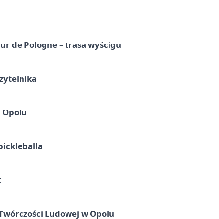
ur de Pologne – trasa wyścigu
zytelnika
w Opolu
pickleballa
t
 Twórczości Ludowej w Opolu