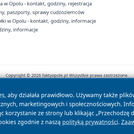
w Opolu - kontakt, godziny, rejestracja
iny, paszporty, sprawy cudzoziemców
ki w Opolu - kontakt, godziny, informacje
dziny, informacje
Copyright © 2026 faktyopole.pl Wszystkie prawa zastrzeżone.
es, aby działała prawidłowo. Używamy także plik
News
Autorzy
Polityka Prywatności
Polityka Cookie
cznych, marketingowych i społecznościowych. Inf
 korzystanie ze strony lub klikając „Przechodzę 
ookies zgodnie z naszą
polityką prywatności
.
Zaaw