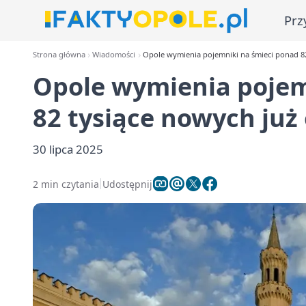
Prz
Strona główna
Wiadomości
Opole wymienia pojemniki na śmieci ponad 82
Opole wymienia pojem
82 tysiące nowych już 
30 lipca 2025
2 min czytania
Udostępnij