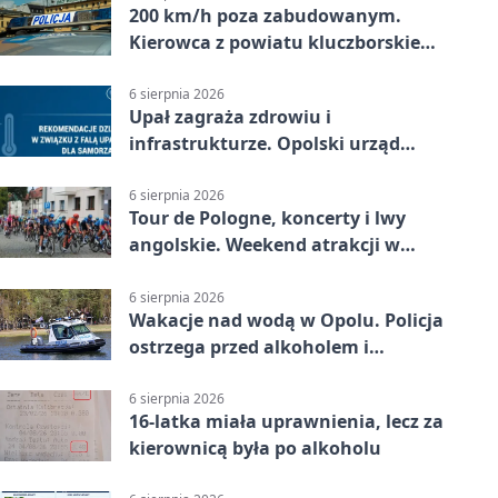
200 km/h poza zabudowanym.
Kierowca z powiatu kluczborskiego
stracił uprawnienia
6 sierpnia 2026
Upał zagraża zdrowiu i
infrastrukturze. Opolski urząd
wydał zalecenia
6 sierpnia 2026
Tour de Pologne, koncerty i lwy
angolskie. Weekend atrakcji w
Opolu
6 sierpnia 2026
Wakacje nad wodą w Opolu. Policja
ostrzega przed alkoholem i
brawurą
6 sierpnia 2026
16-latka miała uprawnienia, lecz za
kierownicą była po alkoholu