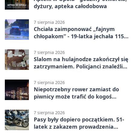
dyżury, apteka całodobowa
7 sierpnia 2026
Chciała zaimponować „fajnym
chłopakom” - 19-latka jechała 115
km/h
7 sierpnia 2026
Slalom na hulajnodze zakończył się
zatrzymaniem. Policjanci znaleźli
narkotyki
7 sierpnia 2026
Niepotrzebny rower zamiast do
piwnicy może trafić do kogoś
innego
7 sierpnia 2026
Pasy były dopiero początkiem. 51-
latek z zakazem prowadzenia
zatrzymany