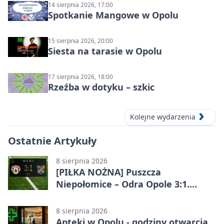
14 sierpnia 2026, 17:00
Spotkanie Mangowe w Opolu
15 sierpnia 2026, 20:00
Siesta na tarasie w Opolu
17 sierpnia 2026, 18:00
Rzeźba w dotyku – szkic
Kolejne wydarzenia
Ostatnie Artykuły
8 sierpnia 2026
[PIŁKA NOŻNA] Puszcza
Niepołomice – Odra Opole 3:1.
Porażka gości w 3. kolejce Betclic 1.
ligi
8 sierpnia 2026
Apteki w Opolu - godziny otwarcia,