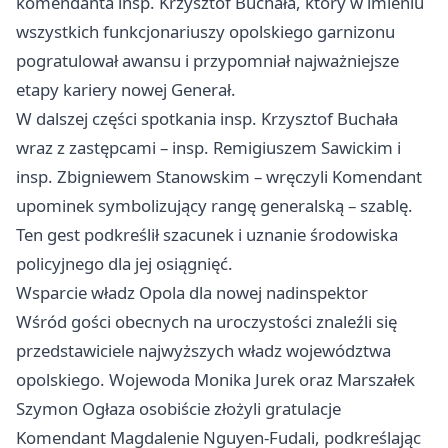
komendanta insp. Krzysztof Buchała, który w imieniu
wszystkich funkcjonariuszy opolskiego garnizonu
pogratulował awansu i przypomniał najważniejsze
etapy kariery nowej Generał.
W dalszej części spotkania insp. Krzysztof Buchała
wraz z zastępcami – insp. Remigiuszem Sawickim i
insp. Zbigniewem Stanowskim – wręczyli Komendant
upominek symbolizujący rangę generalską – szablę.
Ten gest podkreślił szacunek i uznanie środowiska
policyjnego dla jej osiągnięć.
Wsparcie władz Opola dla nowej nadinspektor
Wśród gości obecnych na uroczystości znaleźli się
przedstawiciele najwyższych władz województwa
opolskiego. Wojewoda Monika Jurek oraz Marszałek
Szymon Ogłaza osobiście złożyli gratulacje
Komendant Magdalenie Nguyen-Fudali, podkreślając