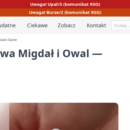
Uwaga! Upał/3 (komunikat RSO)
Uwaga! Burze/2 (komunikat RSO)
ydatne
Ciekawe
Zobacz
Kontakt
Nails Opole
owa Migdał i Owal —