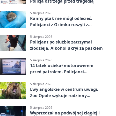
Policja ostrzega przed tragedią
5 sierpnia 2026
Ranny ptak nie mógł odlecieć.
Policjanci z Ozimka ruszyli z
pomocą
5 sierpnia 2026
Policjant po służbie zatrzymał
złodzieja. Alkohol ukrył za paskiem
5 sierpnia 2026
14-latek uciekał motorowerem
przed patrolem. Policjanci
zatrzymali go na ściernisku
5 sierpnia 2026
Lwy angolskie w centrum uwagi.
Zoo Opole szykuje rodzinny
weekend
5 sierpnia 2026
Wyprzedzał na podwójnej ciągłej i