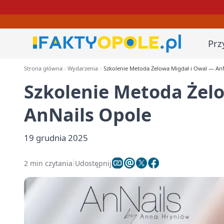
Prz
Strona główna
Wydarzenia
Szkolenie Metoda Żelowa Migdał i Owal — An
Szkolenie Metoda Żel
AnNails Opole
19 grudnia 2025
2 min czytania
Udostępnij