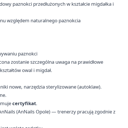
dowy paznokci przedłużonych w kształcie migdałka i
onu względem naturalnego paznokcia
owywaniu paznokci
wrócona zostanie szczególna uwaga na prawidłowe
kształtów owal i migdał.
niki nowe, narzędzia sterylizowane (autoklaw).
mne.
zymuje
certyfikat
.
Nails (AnNails Opole) — trenerzy pracują zgodnie z