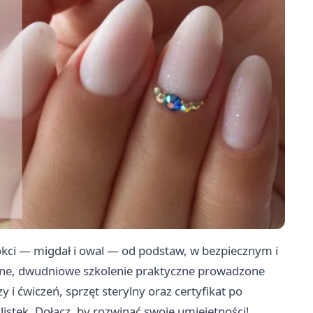
kci — migdał i owal — od podstaw, w bezpiecznym i
wne, dwudniowe szkolenie praktyczne prowadzone
 i ćwiczeń, sprzęt sterylny oraz certyfikat po
istek. Dołącz, by rozwinąć swoje umiejętności!