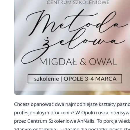
Chcesz opanować dwa najmodniejsze kształty pazno
profesjonalnym otoczeniu? W Opolu rusza intensy
przez Centrum Szkoleniowe AnNails. To porcja wiedzy
zdanym egzaminie — idealne dla początkujących styl