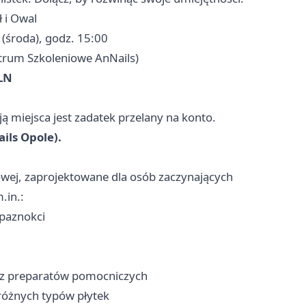
 i Owal
(środa), godz. 15:00
trum Szkoleniowe AnNails)
LN
ją miejsca jest zadatek przelany na konto.
ils Opole).
wej, zaprojektowane dla osób zaczynających
.in.:
 paznokci
raz preparatów pomocniczych
różnych typów płytek