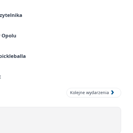
zytelnika
w Opolu
pickleballa
t
Kolejne wydarzenia