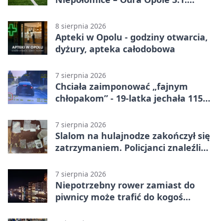
Porażka gości w 3. kolejce Betclic 1.
ligi
8 sierpnia 2026
Apteki w Opolu - godziny otwarcia,
dyżury, apteka całodobowa
7 sierpnia 2026
Chciała zaimponować „fajnym
chłopakom” - 19-latka jechała 115
km/h
7 sierpnia 2026
Slalom na hulajnodze zakończył się
zatrzymaniem. Policjanci znaleźli
narkotyki
7 sierpnia 2026
Niepotrzebny rower zamiast do
piwnicy może trafić do kogoś
innego