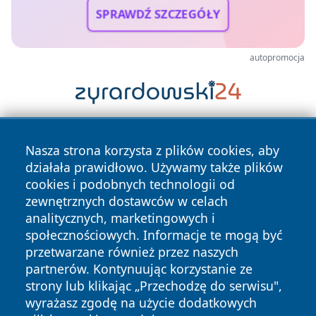
SPRAWDŹ SZCZEGÓŁY
autopromocja
Nasza strona korzysta z plików cookies, aby
działała prawidłowo. Używamy także plików
cookies i podobnych technologii od
zewnętrznych dostawców w celach
analitycznych, marketingowych i
Copyright © 2026 faktyopole.pl Wszystkie prawa zastrzeżone.
społecznościowych. Informacje te mogą być
przetwarzane również przez naszych
partnerów. Kontynuując korzystanie ze
Polityka
Polityka
News
Autorzy
strony lub klikając „Przechodzę do serwisu",
Prywatności
Cookies
wyrażasz zgodę na użycie dodatkowych