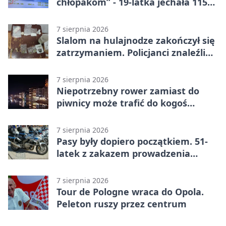
chłopakom” - 19-latka jechała 115
km/h
7 sierpnia 2026
Slalom na hulajnodze zakończył się
zatrzymaniem. Policjanci znaleźli
narkotyki
7 sierpnia 2026
Niepotrzebny rower zamiast do
piwnicy może trafić do kogoś
innego
7 sierpnia 2026
Pasy były dopiero początkiem. 51-
latek z zakazem prowadzenia
zatrzymany
7 sierpnia 2026
Tour de Pologne wraca do Opola.
Peleton ruszy przez centrum