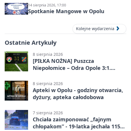
14 sierpnia 2026, 17:00
Spotkanie Mangowe w Opolu
Kolejne wydarzenia
Ostatnie Artykuły
8 sierpnia 2026
[PIŁKA NOŻNA] Puszcza
Niepołomice – Odra Opole 3:1.
Porażka gości w 3. kolejce Betclic 1.
ligi
8 sierpnia 2026
Apteki w Opolu - godziny otwarcia,
dyżury, apteka całodobowa
7 sierpnia 2026
Chciała zaimponować „fajnym
chłopakom” - 19-latka jechała 115