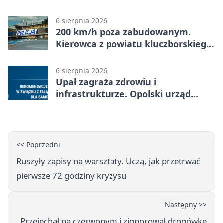
zł wsparcia
6 sierpnia 2026
200 km/h poza zabudowanym.
Kierowca z powiatu kluczborskiego
stracił uprawnienia
6 sierpnia 2026
Upał zagraża zdrowiu i
infrastrukturze. Opolski urząd
wydał zalecenia
<< Poprzedni
Ruszyły zapisy na warsztaty. Uczą, jak przetrwać
pierwsze 72 godziny kryzysu
Następny >>
Przejechał na czerwonym i zignorował drogówkę