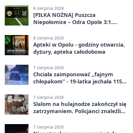
8 sierpnia 2026
[PIŁKA NOŻNA] Puszcza
Niepołomice – Odra Opole 3:1.
Porażka gości w 3. kolejce Betclic 1.
ligi
8 sierpnia 2026
Apteki w Opolu - godziny otwarcia,
dyżury, apteka całodobowa
7 sierpnia 2026
Chciała zaimponować „fajnym
chłopakom” - 19-latka jechała 115
km/h
7 sierpnia 2026
Slalom na hulajnodze zakończył się
zatrzymaniem. Policjanci znaleźli
narkotyki
7 sierpnia 2026