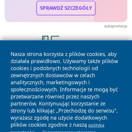
SPRAWDŹ SZCZEGÓŁY
autopromocja
Nasza strona korzysta z plików cookies, aby
działała prawidłowo. Używamy także plików
cookies i podobnych technologii od
zewnętrznych dostawców w celach
analitycznych, marketingowych i
społecznościowych. Informacje te mogą być
przetwarzane również przez naszych
Copyright © 2026 faktyopole.pl Wszystkie prawa zastrzeżone.
partnerów. Kontynuując korzystanie ze
strony lub klikając „Przechodzę do serwisu",
wyrażasz zgodę na użycie dodatkowych
Polityka
Polityka
News
Autorzy
plików cookies zgodnie z naszą
polityką
Prywatności
Cookies
.
.