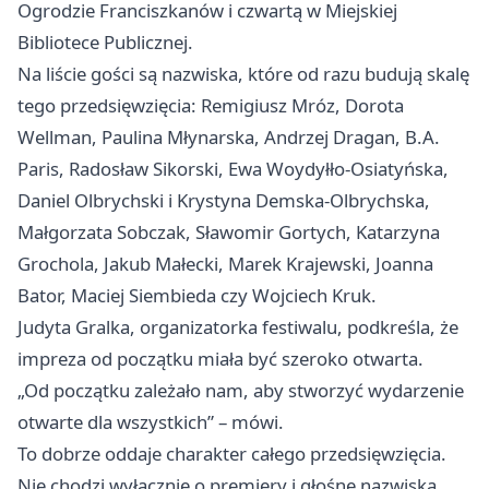
Ogrodzie Franciszkanów i czwartą w Miejskiej
Bibliotece Publicznej.
Na liście gości są nazwiska, które od razu budują skalę
tego przedsięwzięcia: Remigiusz Mróz, Dorota
Wellman, Paulina Młynarska, Andrzej Dragan, B.A.
Paris, Radosław Sikorski, Ewa Woydyłło-Osiatyńska,
Daniel Olbrychski i Krystyna Demska-Olbrychska,
Małgorzata Sobczak, Sławomir Gortych, Katarzyna
Grochola, Jakub Małecki, Marek Krajewski, Joanna
Bator, Maciej Siembieda czy Wojciech Kruk.
Judyta Gralka, organizatorka festiwalu, podkreśla, że
impreza od początku miała być szeroko otwarta.
„Od początku zależało nam, aby stworzyć wydarzenie
otwarte dla wszystkich” – mówi.
To dobrze oddaje charakter całego przedsięwzięcia.
Nie chodzi wyłącznie o premiery i głośne nazwiska.