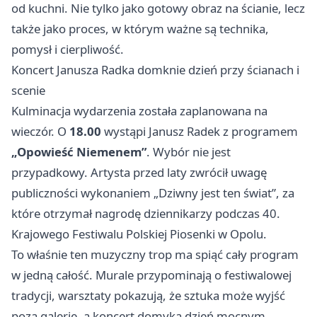
od kuchni. Nie tylko jako gotowy obraz na ścianie, lecz
także jako proces, w którym ważne są technika,
pomysł i cierpliwość.
Koncert Janusza Radka domknie dzień przy ścianach i
scenie
Kulminacja wydarzenia została zaplanowana na
wieczór. O
18.00
wystąpi Janusz Radek z programem
„Opowieść Niemenem”
. Wybór nie jest
przypadkowy. Artysta przed laty zwrócił uwagę
publiczności wykonaniem „Dziwny jest ten świat”, za
które otrzymał nagrodę dziennikarzy podczas 40.
Krajowego Festiwalu Polskiej Piosenki w Opolu.
To właśnie ten muzyczny trop ma spiąć cały program
w jedną całość. Murale przypominają o festiwalowej
tradycji, warsztaty pokazują, że sztuka może wyjść
poza galerię, a koncert domyka dzień mocnym