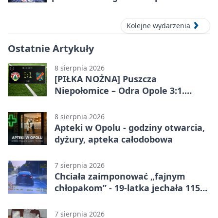
Kolejne wydarzenia
Ostatnie Artykuły
8 sierpnia 2026
[PIŁKA NOŻNA] Puszcza
Niepołomice – Odra Opole 3:1.
Porażka gości w 3. kolejce Betclic 1.
ligi
8 sierpnia 2026
Apteki w Opolu - godziny otwarcia,
dyżury, apteka całodobowa
7 sierpnia 2026
Chciała zaimponować „fajnym
chłopakom” - 19-latka jechała 115
km/h
7 sierpnia 2026