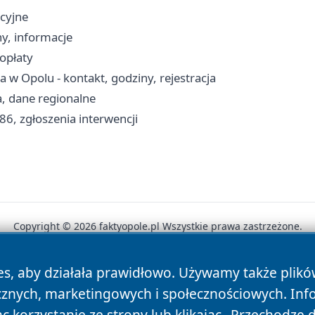
cyjne
ny, informacje
opłaty
w Opolu - kontakt, godziny, rejestracja
, dane regionalne
86, zgłoszenia interwencji
Copyright © 2026 faktyopole.pl Wszystkie prawa zastrzeżone.
es, aby działała prawidłowo. Używamy także plik
News
Autorzy
Polityka Prywatności
Polityka Cookie
cznych, marketingowych i społecznościowych. Inf
 korzystanie ze strony lub klikając „Przechodzę 