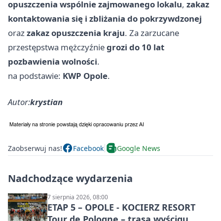
opuszczenia wspólnie zajmowanego lokalu
,
zakaz
kontaktowania się i zbliżania do pokrzywdzonej
oraz
zakaz opuszczenia kraju
. Za zarzucane
przestępstwa mężczyźnie
grozi do 10 lat
pozbawienia wolności
.
na podstawie:
KWP Opole
.
Autor:
krystian
Zaobserwuj nas!
Facebook
Google News
Nadchodzące wydarzenia
7 sierpnia 2026, 08:00
ETAP 5 – OPOLE - KOCIERZ RESORT
Tour de Pologne – trasa wyścigu