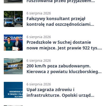
rusztowania przed przyjazdem
strażaków
6 sierpnia 2026
Fałszywy konsultant przejął
kontrolę nad oszczędnościami
mieszkanki Krapkowic
6 sierpnia 2026
Przedszkole w Suchej dostanie
nowe miejsce. Jest prawie 922 tys.
zł wsparcia
6 sierpnia 2026
200 km/h poza zabudowanym.
Kierowca z powiatu kluczborskiego
stracił uprawnienia
6 sierpnia 2026
Upał zagraża zdrowiu i
infrastrukturze. Opolski urząd
wydał zalecenia