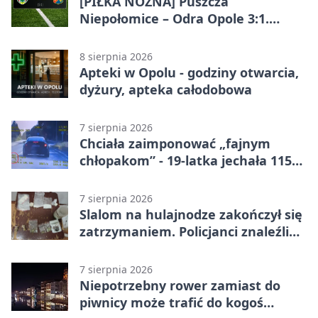
[PIŁKA NOŻNA] Puszcza
Niepołomice – Odra Opole 3:1.
Porażka gości w 3. kolejce Betclic 1.
ligi
8 sierpnia 2026
Apteki w Opolu - godziny otwarcia,
dyżury, apteka całodobowa
7 sierpnia 2026
Chciała zaimponować „fajnym
chłopakom” - 19-latka jechała 115
km/h
7 sierpnia 2026
Slalom na hulajnodze zakończył się
zatrzymaniem. Policjanci znaleźli
narkotyki
7 sierpnia 2026
Niepotrzebny rower zamiast do
piwnicy może trafić do kogoś