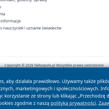
n
nia
, informacje
s nauczycieli i uznanie świadectw
Copyright © 2026 faktyopole.pl Wszystkie prawa zastrzeżone.
es, aby działała prawidłowo. Używamy także plik
News
Autorzy
Polityka Prywatności
Polityka Cookie
cznych, marketingowych i społecznościowych. Inf
 korzystanie ze strony lub klikając „Przechodzę 
ookies zgodnie z naszą
polityką prywatności
.
Zaaw