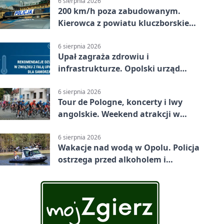
6 sierpnia 2026
200 km/h poza zabudowanym.
Kierowca z powiatu kluczborskiego
stracił uprawnienia
6 sierpnia 2026
Upał zagraża zdrowiu i
infrastrukturze. Opolski urząd
wydał zalecenia
6 sierpnia 2026
Tour de Pologne, koncerty i lwy
angolskie. Weekend atrakcji w
Opolu
6 sierpnia 2026
Wakacje nad wodą w Opolu. Policja
ostrzega przed alkoholem i
brawurą