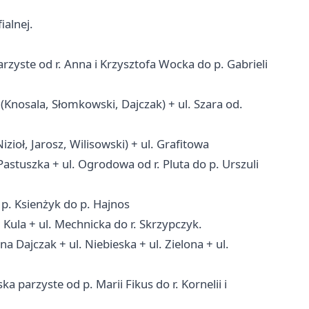
alnej.
zyste od r. Anna i Krzysztofa Wocka do p. Gabrieli
nosala, Słomkowski, Dajczak) + ul. Szara od.
oł, Jarosz, Wilisowski) + ul. Grafitowa
astuszka + ul. Ogrodowa od r. Pluta do p. Urszuli
p. Ksienżyk do p. Hajnos
Kula + ul. Mechnicka do r. Skrzypczyk.
 Dajczak + ul. Niebieska + ul. Zielona + ul.
parzyste od p. Marii Fikus do r. Kornelii i