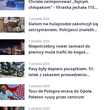
Chciała zaimponować „fajnym
chłopakom” - 19-latka jechała 115
km/h
7 sierpnia 2026
Slalom na hulajnodze zakończył się
zatrzymaniem. Policjanci znaleźli
narkotyki
7 sierpnia 2026
Niepotrzebny rower zamiast do
piwnicy może trafić do kogoś
innego
7 sierpnia 2026
Pasy były dopiero początkiem. 51-
latek z zakazem prowadzenia
zatrzymany
7 sierpnia 2026
Tour de Pologne wraca do Opola.
Peleton ruszy przez centrum
6 sierpnia 2026