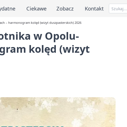
ydatne
Ciekawe
Zobacz
Kontakt
ach – harmonogram kolęd (wizyt duszpasterskich) 2026
botnika w Opolu-
ram kolęd (wizyt