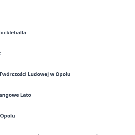
pickleballa
t
 Twórczości Ludowej w Opolu
Tangowe Lato
 Opolu