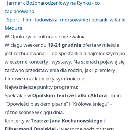
Jarmark Bożonarodzeniowy na Rynku - co
zaplanowano
Sport i film - lodowiska, morsowanie i poranki w Kinie
Meduza
W Opolu życie kulturalne nie zwalnia
W ciągu weekendu
19-21 grudnia
oferta w mieście
jest rozbudowana — od spektakli dla najmłodszych po
wieczorne koncerty i wystawy. Na scenach pojawią się
zarówno przedstawienia dla rodzin, jak i premiery
filmowe oraz koncerty symfoniczne.
Najważniejsze punkty programu:
Spektakle w
Opolskim Teatrze Lalki i Aktora
- m.in.
“Opowieści piaskiem pisane” i “Królowa śniegu” -
różne seanse w ciągu dnia.
Koncerty w
Teatrze Jana Kochanowskiego
i
Filharmonii Opolskiej
- wieczorne godziny startu.