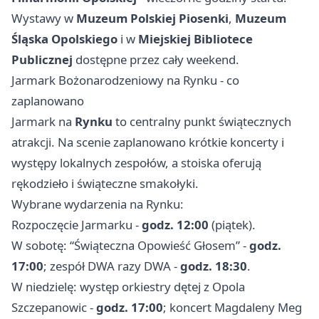
Wystawy w
Muzeum Polskiej Piosenki
,
Muzeum
Śląska Opolskiego
i w
Miejskiej Bibliotece
Publicznej
dostępne przez cały weekend.
Jarmark Bożonarodzeniowy na Rynku - co
zaplanowano
Jarmark na
Rynku
to centralny punkt świątecznych
atrakcji. Na scenie zaplanowano krótkie koncerty i
występy lokalnych zespołów, a stoiska oferują
rękodzieło i świąteczne smakołyki.
Wybrane wydarzenia na Rynku:
Rozpoczęcie Jarmarku -
godz. 12:00
(piątek).
W sobotę: “Świąteczna Opowieść Głosem” -
godz.
17:00
; zespół DWA razy DWA -
godz. 18:30
.
W niedzielę: występ orkiestry dętej z Opola
Szczepanowic -
godz. 17:00
; koncert Magdaleny Meg