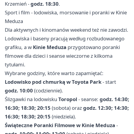
Krzemień -
godz. 18:30
.
Sport i film - lodowiska, morsowanie i poranki w Kinie
Meduza
Dla aktywnych i kinomanów weekend też nie zawodzi.
Lodowiska i baseny pracują według rozbudowanego
grafiku, a w
Kinie Meduza
przygotowano poranki
filmowe dla dzieci i seanse wieczorne z kilkoma
tytułami.
Wybrane godziny, które warto zapamiętać:
Lodowisko pod chmurką w Toyota Park
- start
godz. 10:00
(codziennie).
Ślizgawki na lodowisku
Toropol
- seanse:
godz. 14:30;
16:30; 18:30; 20:15
(sobota) oraz
godz. 12:30; 14:30;
16:30; 18:30; 20:15
(niedziela).
Świąteczne Poranki Filmowe w Kinie Meduza
-
godz. 10:00; 11:00; 12:00
(sobota i niedziela).