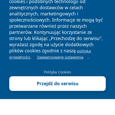
cookies i podobnych technologii od
zewnętrznych dostawców w celach
analitycznych, marketingowych i
społecznościowych. Informacje te mogą być
przetwarzane również przez naszych
Copyright © 2026 faktyopole.pl Wszystkie prawa zastrzeżone.
partnerów. Kontynuując korzystanie ze
strony lub klikając „Przechodzę do serwisu",
wyrażasz zgodę na użycie dodatkowych
Polityka
Polityka
plików cookies zgodnie z naszą
polityką
News
Autorzy
Prywatności
Cookies
.
.
prywatności
Zaawansowane ustawienia
Polityka Cookies
Przejdź do serwisu