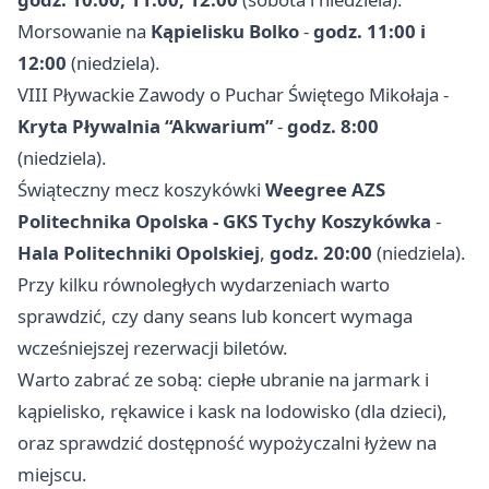
Morsowanie na
Kąpielisku Bolko
-
godz. 11:00 i
12:00
(niedziela).
VIII Pływackie Zawody o Puchar Świętego Mikołaja -
Kryta Pływalnia “Akwarium”
-
godz. 8:00
(niedziela).
Świąteczny mecz koszykówki
Weegree AZS
Politechnika Opolska - GKS Tychy Koszykówka
-
Hala Politechniki Opolskiej
,
godz. 20:00
(niedziela).
Przy kilku równoległych wydarzeniach warto
sprawdzić, czy dany seans lub koncert wymaga
wcześniejszej rezerwacji biletów.
Warto zabrać ze sobą: ciepłe ubranie na jarmark i
kąpielisko, rękawice i kask na lodowisko (dla dzieci),
oraz sprawdzić dostępność wypożyczalni łyżew na
miejscu.