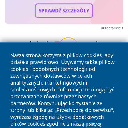
SPRAWDŹ SZCZEGÓŁY
autopromocja
Nasza strona korzysta z plików cookies, aby
działała prawidłowo. Używamy także plików
cookies i podobnych technologii od
zewnętrznych dostawców w celach
analitycznych, marketingowych i
społecznościowych. Informacje te mogą być
przetwarzane również przez naszych
Copyright © 2026 faktyopole.pl Wszystkie prawa zastrzeżone.
partnerów. Kontynuując korzystanie ze
strony lub klikając „Przechodzę do serwisu",
Polityka
Polityka
wyrażasz zgodę na użycie dodatkowych
News
Autorzy
Prywatności
Cookies
plików cookies zgodnie z naszą
polityką