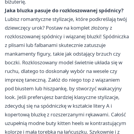
biżuterię.
Jaka bluzka pasuje do rozkloszowanej spódnicy?
Lubisz romantyczne stylizacje, które podkreślają twój
dziewczęcy urok? Postaw na komplet złożony z
rozkloszowanej spódnicy i wiązanej bluzki! Spódniczka
z plisami lub falbanami skutecznie zatuszuje
mankamenty figury, takie jak odstający brzuch czy
boczki. Rozkloszowany model świetnie układa się w
ruchu, dlatego to doskonały wybór na wesele czy
imprezę taneczną. Załóż do niego top z wiązaniem
pod biustem lub hiszpankę, by stworzyć wakacyjny
look. Jeśli preferujesz bardziej klasyczne stylizacje,
zdecyduj się na spódniczkę w kształcie litery A i
kopertową bluzkę z rozszerzanymi rękawami. Całość
uzupełnią modne buty kitten heels w kontrastującym
kolorze i mała torebka na łańcuszku. Szykownie i z